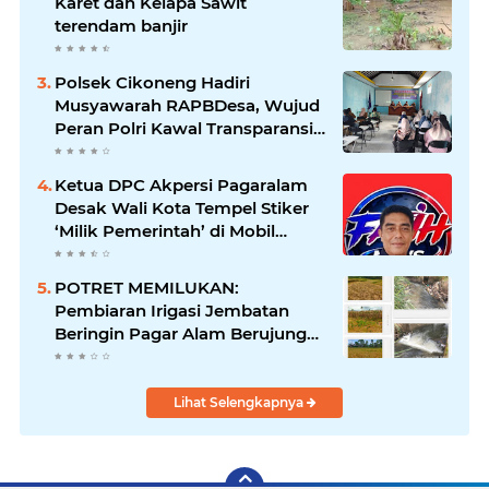
Karet dan Kelapa Sawit
terendam banjir
Polsek Cikoneng Hadiri
Musyawarah RAPBDesa, Wujud
Peran Polri Kawal Transparansi
dan Kamtibmas Desa
Sindangkasih
Ketua DPC Akpersi Pagaralam
Desak Wali Kota Tempel Stiker
‘Milik Pemerintah’ di Mobil
Dinas, Cegah Penyalahgunaan
Aset!
POTRET MEMILUKAN:
Pembiaran Irigasi Jembatan
Beringin Pagar Alam Berujung
'Bencana' Bagi Petani
Lihat Selengkapnya