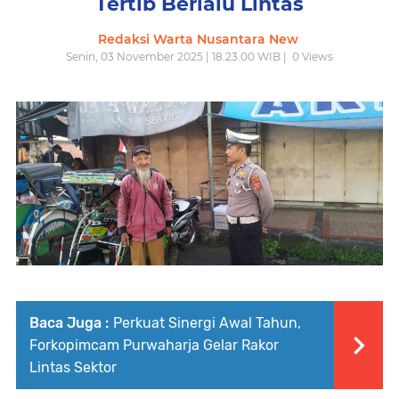
Tertib Berlalu Lintas
Redaksi Warta Nusantara New
Senin, 03 November 2025 | 18.23.00 WIB |
0
Views
Baca Juga :
Perkuat Sinergi Awal Tahun,
Forkopimcam Purwaharja Gelar Rakor
Lintas Sektor