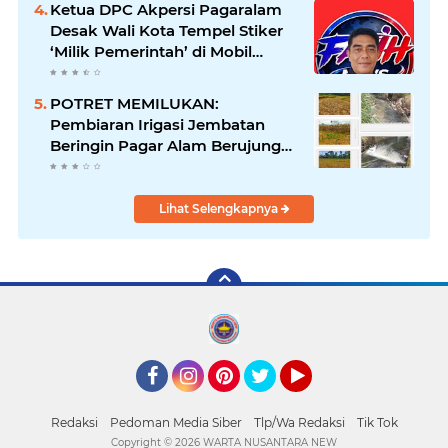
Ketua DPC Akpersi Pagaralam
Desak Wali Kota Tempel Stiker
‘Milik Pemerintah’ di Mobil
Dinas, Cegah Penyalahgunaan
Aset!
POTRET MEMILUKAN:
Pembiaran Irigasi Jembatan
Beringin Pagar Alam Berujung
'Bencana' Bagi Petani
Lihat Selengkapnya
Facebook
Instagram
Pinterest
Twitter
YouTube
Redaksi
Pedoman Media Siber
Tlp/Wa Redaksi
Tik Tok
Copyright ©
2026 WARTA NUSANTARA NEW