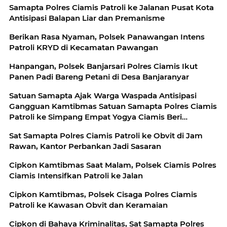
Samapta Polres Ciamis Patroli ke Jalanan Pusat Kota
Antisipasi Balapan Liar dan Premanisme
Berikan Rasa Nyaman, Polsek Panawangan Intens
Patroli KRYD di Kecamatan Pawangan
Hanpangan, Polsek Banjarsari Polres Ciamis Ikut
Panen Padi Bareng Petani di Desa Banjaranyar
Satuan Samapta Ajak Warga Waspada Antisipasi
Gangguan Kamtibmas Satuan Samapta Polres Ciamis
Patroli ke Simpang Empat Yogya Ciamis Beri
Imbauan Kamtibmas Berikan Rasa Aman, Sat
Sat Samapta Polres Ciamis Patroli ke Obvit di Jam
Samapta Polres Ciamis Beri Himbauan Kamtibmas ke
Rawan, Kantor Perbankan Jadi Sasaran
Warga
Cipkon Kamtibmas Saat Malam, Polsek Ciamis Polres
Ciamis Intensifkan Patroli ke Jalan
Cipkon Kamtibmas, Polsek Cisaga Polres Ciamis
Patroli ke Kawasan Obvit dan Keramaian
Cipkon di Bahaya Kriminalitas, Sat Samapta Polres