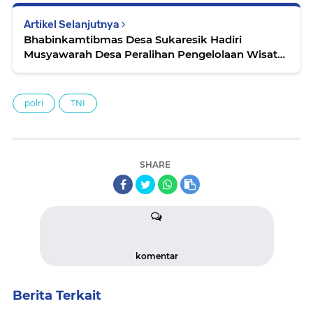
Artikel Selanjutnya
Bhabinkamtibmas Desa Sukaresik Hadiri
Musyawarah Desa Peralihan Pengelolaan Wisata
Sungai Cireong, Wujud Sinergi Polri dalam
Mendorong Kamtibmas Kondusif dan Tata Kelola
Desa yang Aman
polri
TNI
SHARE
komentar
Berita Terkait