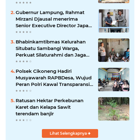
pelaksana Sat Kamling
Gubernur Lampung, Rahmat
Mirzani Djausal menerima
Senior Executive Director Japan
Association for Construction
(JAC) Yugo Okamoto dalam
Bhabinkamtibmas Kelurahan
pertemuan resmi
Situbatu Sambangi Warga,
Perkuat Silaturahmi dan Jaga
Kondusivitas Wilayah
Polsek Cikoneng Hadiri
Musyawarah RAPBDesa, Wujud
Peran Polri Kawal Transparansi
dan Kamtibmas Desa
Sindangkasih
Ratusan Hektar Perkebunan
Karet dan Kelapa Sawit
terendam banjir
Lihat Selengkapnya