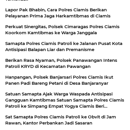
Lapor Pak Bhabin, Cara Polres Ciamis Berikan
Pelayanan Prima Jaga Harkamtibmas di Ciamis
Perkuat Sinergitas, Polsek Cimaragas Polres Ciamis
Koorkom Kamtibmas ke Warga Janggala
Samapta Polres Ciamis Patroli ke Jalanan Pusat Kota
Antisipasi Balapan Liar dan Premanisme
Berikan Rasa Nyaman, Polsek Panawangan Intens
Patroli KRYD di Kecamatan Pawangan
Hanpangan, Polsek Banjarsari Polres Ciamis Ikut
Panen Padi Bareng Petani di Desa Banjaranyar
Satuan Samapta Ajak Warga Waspada Antisipasi
Gangguan Kamtibmas Satuan Samapta Polres Ciamis
Patroli ke Simpang Empat Yogya Ciamis Beri
Imbauan Kamtibmas Berikan Rasa Aman, Sat
Sat Samapta Polres Ciamis Patroli ke Obvit di Jam
Samapta Polres Ciamis Beri Himbauan Kamtibmas ke
Rawan, Kantor Perbankan Jadi Sasaran
Warga