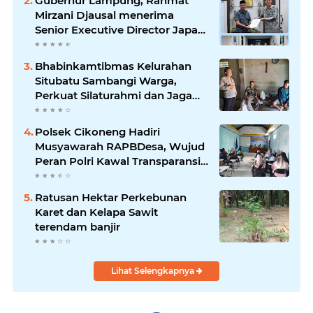
Gubernur Lampung, Rahmat
Mirzani Djausal menerima
Senior Executive Director Japan
Association for Construction
(JAC) Yugo Okamoto dalam
Bhabinkamtibmas Kelurahan
pertemuan resmi
Situbatu Sambangi Warga,
Perkuat Silaturahmi dan Jaga
Kondusivitas Wilayah
Polsek Cikoneng Hadiri
Musyawarah RAPBDesa, Wujud
Peran Polri Kawal Transparansi
dan Kamtibmas Desa
Sindangkasih
Ratusan Hektar Perkebunan
Karet dan Kelapa Sawit
terendam banjir
Lihat Selengkapnya