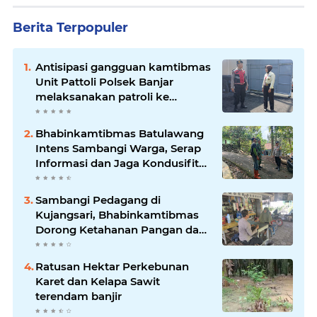
Berita Terpopuler
Antisipasi gangguan kamtibmas
Unit Pattoli Polsek Banjar
melaksanakan patroli ke
tempat-tempat keramaian di
wilayah hukum
Bhabinkamtibmas Batulawang
Intens Sambangi Warga, Serap
Informasi dan Jaga Kondusifitas
Lingkungan
Sambangi Pedagang di
Kujangsari, Bhabinkamtibmas
Dorong Ketahanan Pangan dan
Keamanan Lingkungan
Ratusan Hektar Perkebunan
Karet dan Kelapa Sawit
terendam banjir