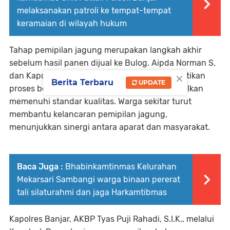
melaksanakan patroli ke tempat-tempat
keramaian di wilayah hukum
Tahap pemipilan jagung merupakan langkah akhir
sebelum hasil panen dijual ke Bulog. Aipda Norman S.
×
dan Kapolsek memantau setiap tahap, memastikan
Berita Terbaru
UPDATE
proses berjalan lancar dan jagung yang dihasilkan
memenuhi standar kualitas. Warga sekitar turut
membantu kelancaran pemipilan jagung,
menunjukkan sinergi antara aparat dan masyarakat.
Baca Juga :
Bhabinkamtinmas Kelurahan
Mekarsari Sambangi warga binaan pererat
tali silaturahmi dan jaga Harkamtibmas
Kapolres Banjar, AKBP Tyas Puji Rahadi, S.I.K., melalui