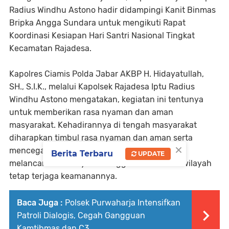
Radius Windhu Astono hadir didampingi Kanit Binmas
Bripka Angga Sundara untuk mengikuti Rapat
Koordinasi Kesiapan Hari Santri Nasional Tingkat
Kecamatan Rajadesa.
Kapolres Ciamis Polda Jabar AKBP H. Hidayatullah,
SH., S.I.K., melalui Kapolsek Rajadesa Iptu Radius
Windhu Astono mengatakan, kegiatan ini tentunya
untuk memberikan rasa nyaman dan aman
masyarakat. Kehadirannya di tengah masyarakat
diharapkan timbul rasa nyaman dan aman serta
×
mencegah niat para pelaku kejahatan dalam
Berita Terbaru
UPDATE
melancarkan aksinya. Sehingga kondusifitas wilayah
tetap terjaga keamanannya.
Baca Juga :
Polsek Purwaharja Intensifkan
Patroli Dialogis, Cegah Gangguan
Kamtibmas dan C3