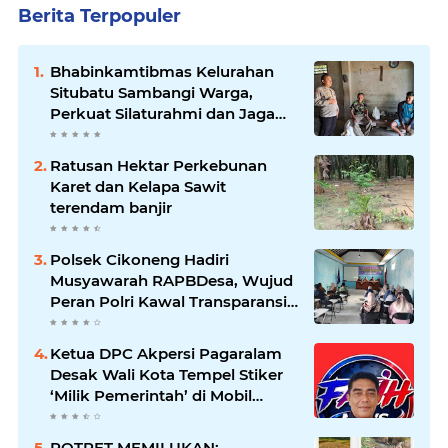
Berita Terpopuler
Bhabinkamtibmas Kelurahan
Situbatu Sambangi Warga,
Perkuat Silaturahmi dan Jaga
Kondusivitas Wilayah
Ratusan Hektar Perkebunan
Karet dan Kelapa Sawit
terendam banjir
Polsek Cikoneng Hadiri
Musyawarah RAPBDesa, Wujud
Peran Polri Kawal Transparansi
dan Kamtibmas Desa
Sindangkasih
Ketua DPC Akpersi Pagaralam
Desak Wali Kota Tempel Stiker
‘Milik Pemerintah’ di Mobil
Dinas, Cegah Penyalahgunaan
Aset!
POTRET MEMILUKAN: