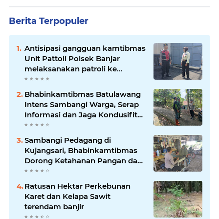
Berita Terpopuler
Antisipasi gangguan kamtibmas
Unit Pattoli Polsek Banjar
melaksanakan patroli ke
tempat-tempat keramaian di
wilayah hukum
Bhabinkamtibmas Batulawang
Intens Sambangi Warga, Serap
Informasi dan Jaga Kondusifitas
Lingkungan
Sambangi Pedagang di
Kujangsari, Bhabinkamtibmas
Dorong Ketahanan Pangan dan
Keamanan Lingkungan
Ratusan Hektar Perkebunan
Karet dan Kelapa Sawit
terendam banjir