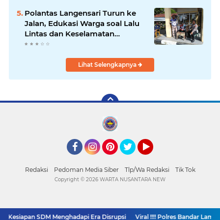
Polantas Langensari Turun ke
Jalan, Edukasi Warga soal Lalu
Lintas dan Keselamatan
Berkendara
Lihat Selengkapnya
Facebook
Instagram
Pinterest
Twitter
YouTube
Redaksi
Pedoman Media Siber
Tlp/Wa Redaksi
Tik Tok
Copyright ©
2026 WARTA NUSANTARA NEW
 Kesiapan SDM Menghadapi Era Disrupsi
Viral !!!! Polres Bandar Lamp