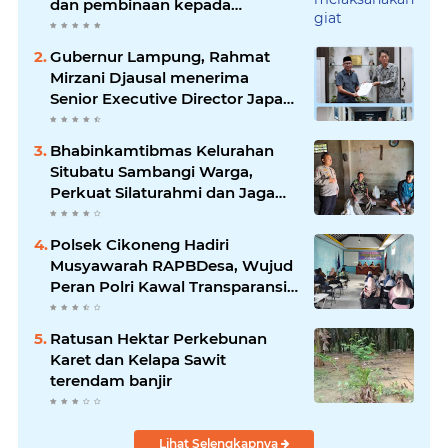
dan pembinaan kepada
pelaksana Sat Kamling
Gubernur Lampung, Rahmat
Mirzani Djausal menerima
Senior Executive Director Japan
Association for Construction
(JAC) Yugo Okamoto dalam
Bhabinkamtibmas Kelurahan
pertemuan resmi
Situbatu Sambangi Warga,
Perkuat Silaturahmi dan Jaga
Kondusivitas Wilayah
Polsek Cikoneng Hadiri
Musyawarah RAPBDesa, Wujud
Peran Polri Kawal Transparansi
dan Kamtibmas Desa
Sindangkasih
Ratusan Hektar Perkebunan
Karet dan Kelapa Sawit
terendam banjir
Lihat Selengkapnya