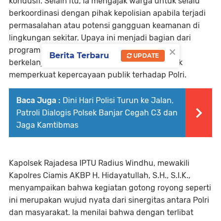
kondusif. Selain itu, ia mengajak warga untuk selalu
berkoordinasi dengan pihak kepolisian apabila terjadi
permasalahan atau potensi gangguan keamanan di
lingkungan sekitar. Upaya ini menjadi bagian dari
×
program pembinaan masyarakat yang secara
Berita Terbaru
UPDATE
berkelanjutan dilakukan Polsek Rajadesa untuk
memperkuat kepercayaan publik terhadap Polri.
Baca Juga :
Dini Hari Polisi Turun ke Jalan,
Patroli Dialogis Polsek Banjar Cegah C3 dan
Jaga Kamtibmas
Kapolsek Rajadesa IPTU Radius Windhu, mewakili
Kapolres Ciamis AKBP H. Hidayatullah, S.H., S.I.K.,
menyampaikan bahwa kegiatan gotong royong seperti
ini merupakan wujud nyata dari sinergitas antara Polri
dan masyarakat. Ia menilai bahwa dengan terlibat