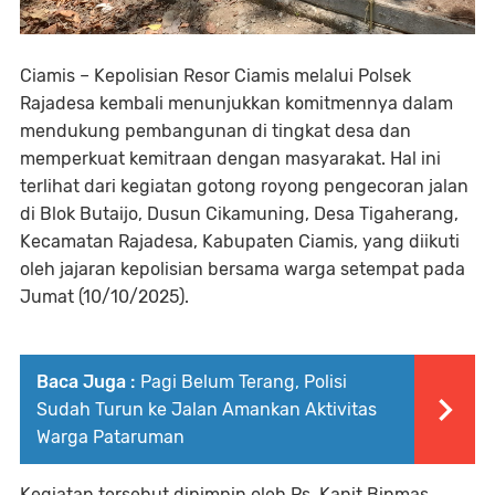
Ciamis – Kepolisian Resor Ciamis melalui Polsek
Rajadesa kembali menunjukkan komitmennya dalam
mendukung pembangunan di tingkat desa dan
memperkuat kemitraan dengan masyarakat. Hal ini
terlihat dari kegiatan gotong royong pengecoran jalan
di Blok Butaijo, Dusun Cikamuning, Desa Tigaherang,
Kecamatan Rajadesa, Kabupaten Ciamis, yang diikuti
oleh jajaran kepolisian bersama warga setempat pada
Jumat (10/10/2025).
Baca Juga :
Pagi Belum Terang, Polisi
Sudah Turun ke Jalan Amankan Aktivitas
Warga Pataruman
Kegiatan tersebut dipimpin oleh Ps. Kanit Binmas