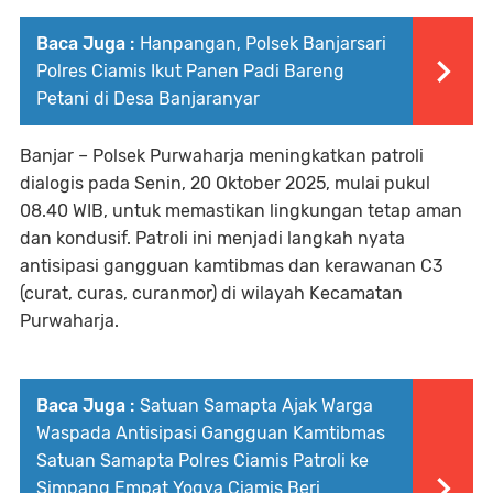
Baca Juga :
Hanpangan, Polsek Banjarsari
Polres Ciamis Ikut Panen Padi Bareng
Petani di Desa Banjaranyar
Banjar – Polsek Purwaharja meningkatkan patroli
dialogis pada Senin, 20 Oktober 2025, mulai pukul
08.40 WIB, untuk memastikan lingkungan tetap aman
dan kondusif. Patroli ini menjadi langkah nyata
antisipasi gangguan kamtibmas dan kerawanan C3
(curat, curas, curanmor) di wilayah Kecamatan
Purwaharja.
Baca Juga :
Satuan Samapta Ajak Warga
Waspada Antisipasi Gangguan Kamtibmas
Satuan Samapta Polres Ciamis Patroli ke
Simpang Empat Yogya Ciamis Beri