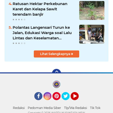
Ratusan Hektar Perkebunan
Karet dan Kelapa Sawit
terendam banjir
Polantas Langensari Turun ke
Jalan, Edukasi Warga soal Lalu
Lintas dan Keselamatan
Berkendara
Lihat Selengkapnya
Facebook
Instagram
Pinterest
Twitter
YouTube
Redaksi
Pedoman Media Siber
Tlp/Wa Redaksi
Tik Tok
Copyright ©
2026 WARTA NUSANTARA NEW