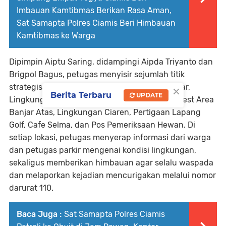
Imbauan Kamtibmas Berikan Rasa Aman,
Sat Samapta Polres Ciamis Beri Himbauan
Kamtibmas ke Warga
Dipimpin Aiptu Saring, didampingi Aipda Triyanto dan
Brigpol Bagus, petugas menyisir sejumlah titik
×
strategis, antara lain perbatasan Ciamis–Banjar,
Berita Terbaru
UPDATE
Lingkungan Cipadung, Pertigaan Katapang, Rest Area
Banjar Atas, Lingkungan Ciaren, Pertigaan Lapang
Golf, Cafe Selma, dan Pos Pemeriksaan Hewan. Di
setiap lokasi, petugas menyerap informasi dari warga
dan petugas parkir mengenai kondisi lingkungan,
sekaligus memberikan himbauan agar selalu waspada
dan melaporkan kejadian mencurigakan melalui nomor
darurat 110.
Baca Juga :
Sat Samapta Polres Ciamis