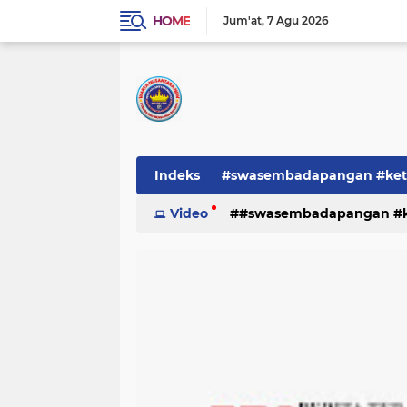
HOME
Jum'at
7 Agu 2026
Indeks
#swasembadapangan #keta
Pemerintah
Video
#swasembadapangan #ke
PEMERINTAHAN
pe
TNI/POLRI
Warta
Warta Berita
pemerintah
pemerintahan
tni/polr
tni/polri
warta
w