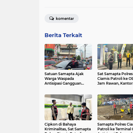
komentar
Berita Terkait
Satuan Samapta Ajak
Sat Samapta Polres
Warga Waspada
Ciamis Patroli ke Ob
Antisipasi Gangguan
Jam Rawan, Kantor
Kamtibmas Satuan
Perbankan Jadi Sas
Samapta Polres Ciamis
Patroli ke Simpang
Empat Yogya Ciamis Beri
Imbauan Kamtibmas
Berikan Rasa Aman, Sat
Samapta Polres Ciamis
Beri Himbauan
Cipkon di Bahaya
Samapta Polres Cia
Kamtibmas ke Warga
Kriminalitas, Sat Samapta
Patroli ke Terminal