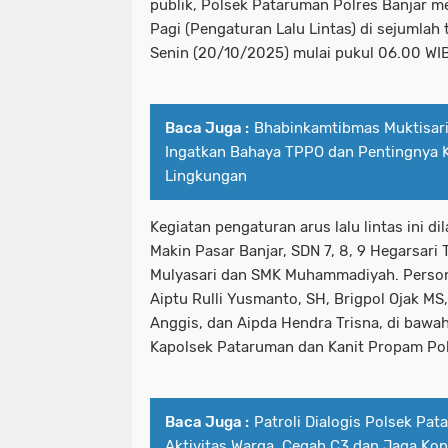
publik, Polsek Pataruman Polres Banjar m
Pagi (Pengaturan Lalu Lintas) di sejumlah t
Senin (20/10/2025) mulai pukul 06.00 WIB
Baca Juga :
Bhabinkamtibmas Muktisar
Ingatkan Bahaya TPPO dan Pentingnya
Lingkungan
Kegiatan pengaturan arus lalu lintas ini 
Makin Pasar Banjar, SDN 7, 8, 9 Hegarsari 
Mulyasari dan SMK Muhammadiyah. Personel
Aiptu Rulli Yusmanto, SH, Brigpol Ojak MS
Anggis, dan Aipda Hendra Trisna, di baw
Kapolsek Pataruman dan Kanit Propam Po
Baca Juga :
Patroli Dialogis Polsek Pa
Aktivitas Warga, Cegah C3 dan Jaga Kon