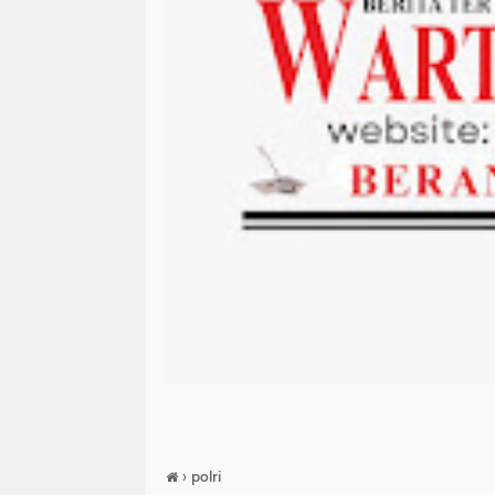
›
polri