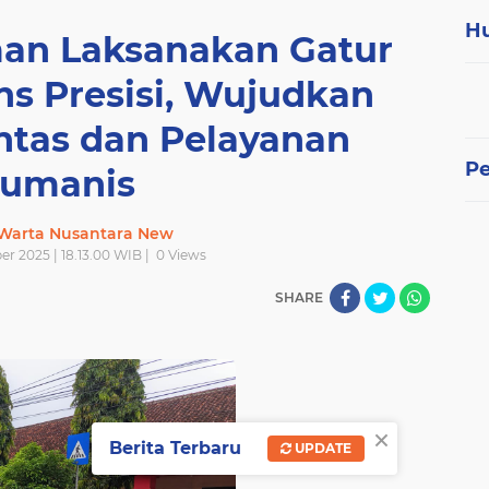
H
man Laksanakan Gatur
ns Presisi, Wujudkan
intas dan Pelayanan
P
umanis
 Warta Nusantara New
er 2025 | 18.13.00 WIB |
0
Views
SHARE
×
Berita Terbaru
UPDATE