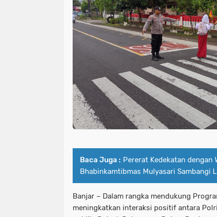
Baca Juga :
Pererat Kedekatan dengan 
Bhabinkamtibmas Mulyasari Sambangi 
Banjar – Dalam rangka mendukung Program
meningkatkan interaksi positif antara Pol