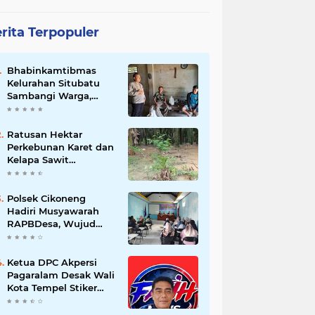
rita Terpopuler
Bhabinkamtibmas
Kelurahan Situbatu
Sambangi Warga,
Perkuat Silaturahmi
dan Jaga Kondusivitas
Wilayah
Ratusan Hektar
Perkebunan Karet dan
Kelapa Sawit
terendam banjir
Polsek Cikoneng
Hadiri Musyawarah
RAPBDesa, Wujud
Peran Polri Kawal
Transparansi dan
Kamtibmas Desa
Ketua DPC Akpersi
Sindangkasih
Pagaralam Desak Wali
Kota Tempel Stiker
‘Milik Pemerintah’ di
Mobil Dinas, Cegah