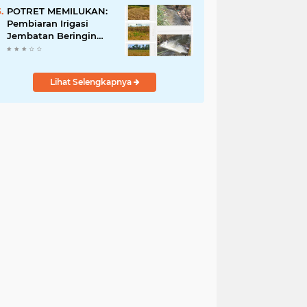
Penyalahgunaan Aset!
POTRET MEMILUKAN:
Pembiaran Irigasi
Jembatan Beringin
Pagar Alam Berujung
'Bencana' Bagi Petani
Lihat Selengkapnya