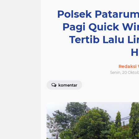
Polsek Pataru
Pagi Quick Wi
Tertib Lalu L
H
Redaksi
Senin, 20 Oktob
komentar