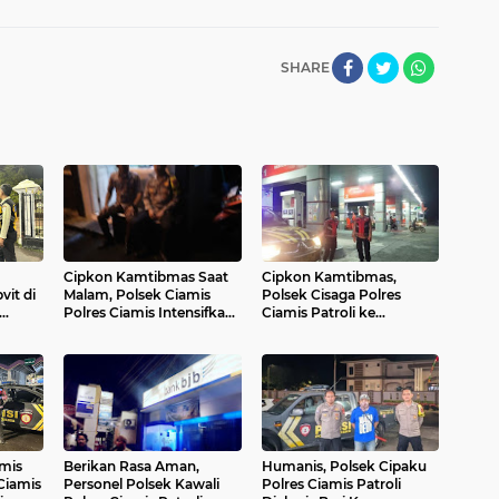
SHARE
Cipkon Kamtibmas Saat
Cipkon Kamtibmas,
vit di
Malam, Polsek Ciamis
Polsek Cisaga Polres
Polres Ciamis Intensifkan
Ciamis Patroli ke
aran
Patroli ke Jalan
Kawasan Obvit dan
Keramaian
mis
Berikan Rasa Aman,
Humanis, Polsek Cipaku
 Ciamis
Personel Polsek Kawali
Polres Ciamis Patroli