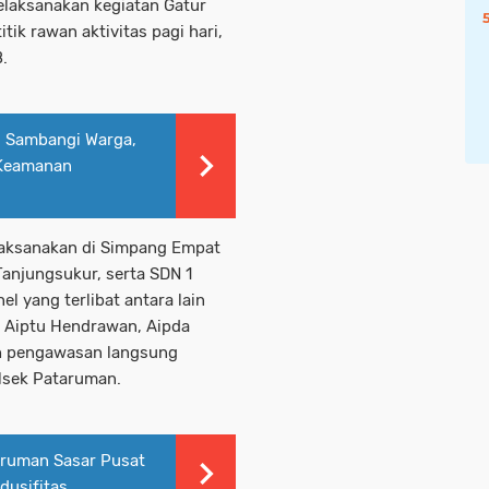
elaksanakan kegiatan Gatur
itik rawan aktivitas pagi hari,
.
i Sambangi Warga,
 Keamanan
dilaksanakan di Simpang Empat
Tanjungsukur, serta SDN 1
 yang terlibat antara lain
, Aiptu Hendrawan, Aipda
ah pengawasan langsung
lsek Pataruman.
taruman Sasar Pusat
dusifitas