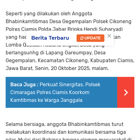
Seperti yang dilakukan oleh Anggota
Bhabinkamtibmas Desa Gegempalan Polsek Cikoneng
Polres Ciamis Polda Jabar Bripka Hendi Suharyadi
×
yang hadir dan bersiaga mengamankan kegiatan
Berita Terbaru
UPDATE
Lomba Qosidah Rebana tingkat Desa yang
berlangsunhg di Lapang Gareumpay, Desa
Gegempalan, Kecamatan Cikoneng, Kabupaten Ciamis,
Jawa Barat, Senin, 20 Oktober 2025, malam.
Baca Juga :
Perkuat Sinergitas, Polsek
Cimaragas Polres Ciamis Koorkom
Kamtibmas ke Warga Janggala
Selama bersiaga, anggota Bhabinkamtibmas turut
melakukan koordinasi dan komunikasi bersama tiga
pilar. Mulai dari Babinsa hingga elemen masyarakat di