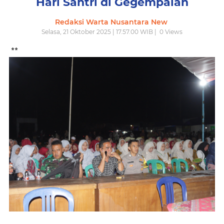
Hari Santri di Gegempalan
Redaksi Warta Nusantara New
Selasa, 21 Oktober 2025 | 17.57.00 WIB |
0
Views
**