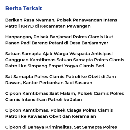
Berita Terkait
Berikan Rasa Nyaman, Polsek Panawangan Intens
Patroli KRYD di Kecamatan Pawangan
Hanpangan, Polsek Banjarsari Polres Ciamis Ikut
Panen Padi Bareng Petani di Desa Banjaranyar
Satuan Samapta Ajak Warga Waspada Antisipasi
Gangguan Kamtibmas Satuan Samapta Polres Ciamis
Patroli ke Simpang Empat Yogya Ciamis Beri
Imbauan Kamtibmas Berikan Rasa Aman, Sat
Sat Samapta Polres Ciamis Patroli ke Obvit di Jam
Samapta Polres Ciamis Beri Himbauan Kamtibmas ke
Rawan, Kantor Perbankan Jadi Sasaran
Warga
Cipkon Kamtibmas Saat Malam, Polsek Ciamis Polres
Ciamis Intensifkan Patroli ke Jalan
Cipkon Kamtibmas, Polsek Cisaga Polres Ciamis
Patroli ke Kawasan Obvit dan Keramaian
Cipkon di Bahaya Kriminalitas, Sat Samapta Polres