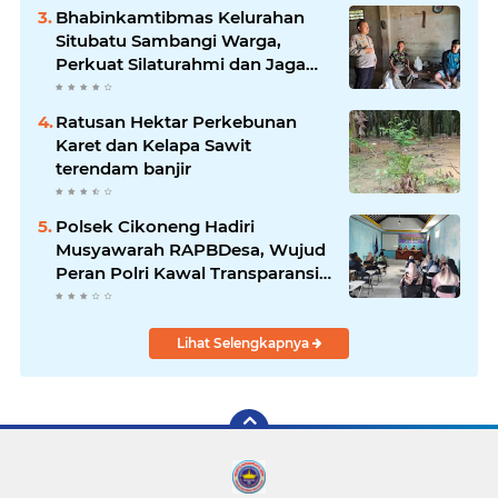
(JAC) Yugo Okamoto dalam
Bhabinkamtibmas Kelurahan
pertemuan resmi
Situbatu Sambangi Warga,
Perkuat Silaturahmi dan Jaga
Kondusivitas Wilayah
Ratusan Hektar Perkebunan
Karet dan Kelapa Sawit
terendam banjir
Polsek Cikoneng Hadiri
Musyawarah RAPBDesa, Wujud
Peran Polri Kawal Transparansi
dan Kamtibmas Desa
Sindangkasih
Lihat Selengkapnya