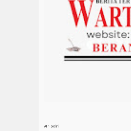
›
polri