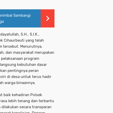
animbal Sambangi
ga
yatullah, S.H., S.I.K.,
k Cihaurbeuti yang telah
m tersebut. Menurutnya,
erah, dan masyarakat merupakan
n pelaksanaan program
langsung kebutuhan dasar
ankan pentingnya peran
ri di desa untuk terus hadir
gah warga binaannya.
 baik kehadiran Polsek
rasa lebih tenang dan terbantu
 dilakukan secara transparan
parat kepolisian. Dengan