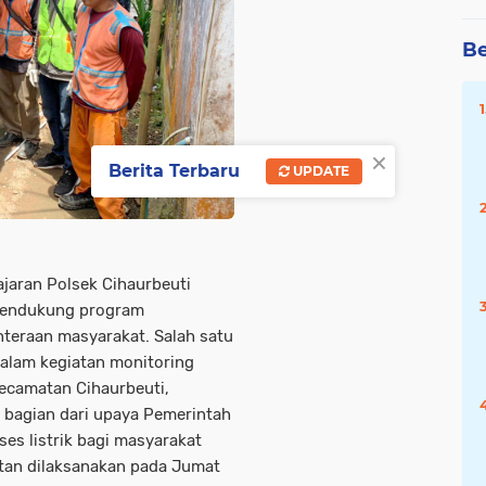
Be
×
Berita Terbaru
UPDATE
ajaran Polsek Cihaurbeuti
mendukung program
hteraan masyarakat. Salah satu
dalam kegiatan monitoring
ecamatan Cihaurbeuti,
 bagian dari upaya Pemerintah
es listrik bagi masyarakat
tan dilaksanakan pada Jumat