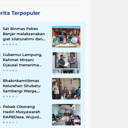
rita Terpopuler
Sat Binmas Polres
Banjar melaksanakan
giat silaturahmi dan
pembinaan kepada
pelaksana Sat Kamling
Gubernur Lampung,
Rahmat Mirzani
Djausal menerima
Senior Executive
Director Japan
Association for
Bhabinkamtibmas
Construction (JAC)
Kelurahan Situbatu
Yugo Okamoto dalam
Sambangi Warga,
pertemuan resmi
Perkuat Silaturahmi
dan Jaga Kondusivitas
Wilayah
Polsek Cikoneng
Hadiri Musyawarah
RAPBDesa, Wujud
Peran Polri Kawal
Transparansi dan