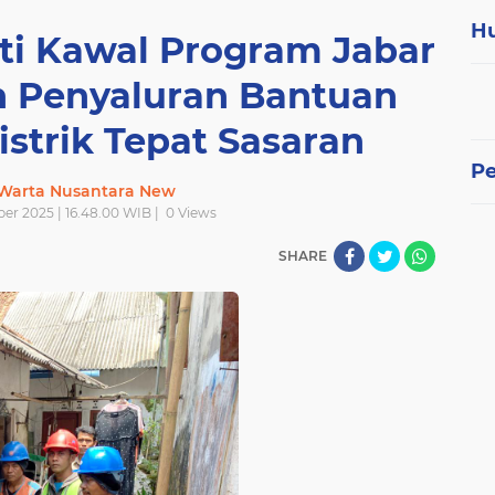
H
ti Kawal Program Jabar
n Penyaluran Bantuan
strik Tepat Sasaran
P
 Warta Nusantara New
er 2025 | 16.48.00 WIB |
0
Views
SHARE