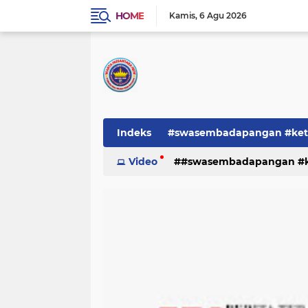
HOME
Kamis
6 Agu 2026
Indeks
#swasembadapangan #keta
Pemerintah
Video
#swasembadapangan #ke
PEMERINTAHAN
pe
TNI/POLRI
Warta
Warta Berita
pemerintah
pemerintahan
tni/polr
tni/polri
warta
w