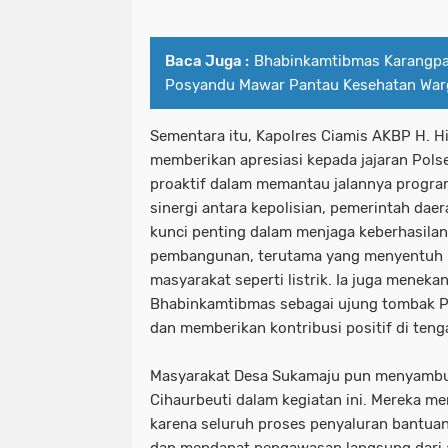
Baca Juga :
Bhabinkamtibmas Karangp
Posyandu Mawar Pantau Kesehatan War
Sementara itu, Kapolres Ciamis AKBP H. Hida
memberikan apresiasi kepada jajaran Polse
proaktif dalam memantau jalannya progra
sinergi antara kepolisian, pemerintah da
kunci penting dalam menjaga keberhasila
pembangunan, terutama yang menyentuh 
masyarakat seperti listrik. Ia juga menek
Bhabinkamtibmas sebagai ujung tombak Pol
dan memberikan kontribusi positif di ten
Masyarakat Desa Sukamaju pun menyambut
Cihaurbeuti dalam kegiatan ini. Mereka me
karena seluruh proses penyaluran bantuan
dan mendapat pengawasan langsung dari a