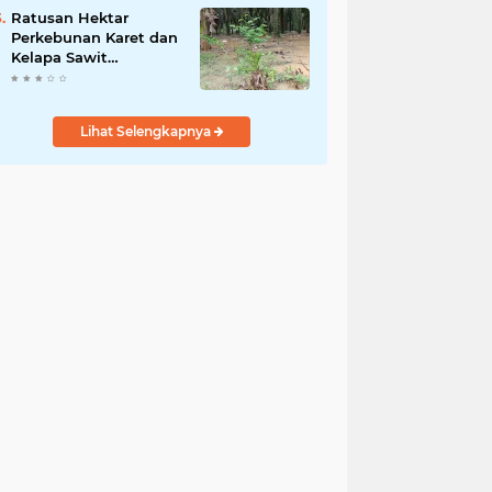
Kamtibmas Desa
Ratusan Hektar
Sindangkasih
Perkebunan Karet dan
Kelapa Sawit
terendam banjir
Lihat Selengkapnya