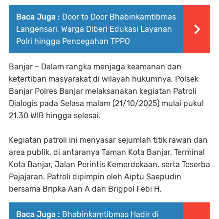
Baca Juga :
Door to Door Bhabinkamtibmas
Langensari, Warga Diberi Edukasi Layanan
Polri hingga Pencegahan TPPO
Banjar – Dalam rangka menjaga keamanan dan
ketertiban masyarakat di wilayah hukumnya, Polsek
Banjar Polres Banjar melaksanakan kegiatan Patroli
Dialogis pada Selasa malam (21/10/2025) mulai pukul
21.30 WIB hingga selesai.
Kegiatan patroli ini menyasar sejumlah titik rawan dan
area publik, di antaranya Taman Kota Banjar, Terminal
Kota Banjar, Jalan Perintis Kemerdekaan, serta Toserba
Pajajaran. Patroli dipimpin oleh Aiptu Saepudin
bersama Bripka Aan A dan Brigpol Febi H.
Baca Juga :
Bhabinkamtibmas Hadir di