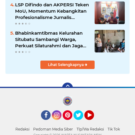
wilayah hukum
LSP Difindo dan AKPERSI Teken
MoU, Momentum Kebangkitan
Profesionalisme Jurnalis
Nasional
Bhabinkamtibmas Kelurahan
Situbatu Sambangi Warga,
Perkuat Silaturahmi dan Jaga
Kondusivitas Wilayah
Lihat Selengkapnya
Facebook
Instagram
Pinterest
Twitter
YouTube
Redaksi
Pedoman Media Siber
Tlp/Wa Redaksi
Tik Tok