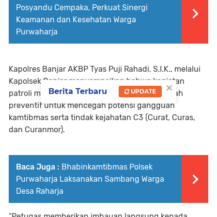
Posyandu Cempaka, Perkuat Sinergi
Keamanan dan Kesehatan Warga
Purwaharja
Kapolres Banjar AKBP Tyas Puji Rahadi, S.I.K., melalui
Kapolsek Banjar menyampaikan bahwa kegiatan
×
Berita Terbaru
UPDATE
patroli malam hari ini dilakukan sebagai langkah
preventif untuk mencegah potensi gangguan
kamtibmas serta tindak kejahatan C3 (Curat, Curas,
dan Curanmor).
Baca Juga :
Bhabinkamtibmas Polsek
Purwaharja Laksanakan Sambang Warga
Desa Raharja
“Petugas memberikan imbauan langsung kepada