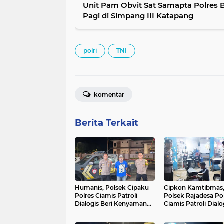
Unit Pam Obvit Sat Samapta Polres 
Pagi di Simpang III Katapang
polri
TNI
komentar
Berita Terkait
Humanis, Polsek Cipaku
Cipkon Kamtibmas
Polres Ciamis Patroli
Polsek Rajadesa Po
Dialogis Beri Kenyamanan
Ciamis Patroli Dialo
Warga Saat Malam Hari
Hingga ke Pemuki
Warga