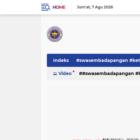
HOME
Jum'at
7 Agu 2026
Indeks
#swasembadapangan #keta
Pemerintah
Video
#swasembadapangan #ke
PEMERINTAHAN
pe
TNI/POLRI
Warta
Warta Berita
pemerintah
pemerintahan
tni/polr
tni/polri
warta
w