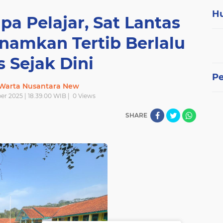
H
a Pelajar, Sat Lantas
anamkan Tertib Berlalu
s Sejak Dini
P
 Warta Nusantara New
er 2025 | 18.39.00 WIB |
0
Views
SHARE