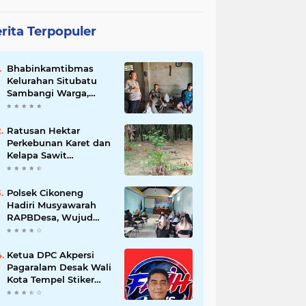
rita Terpopuler
Bhabinkamtibmas
Kelurahan Situbatu
Sambangi Warga,
Perkuat Silaturahmi
dan Jaga Kondusivitas
Wilayah
Ratusan Hektar
Perkebunan Karet dan
Kelapa Sawit
terendam banjir
Polsek Cikoneng
Hadiri Musyawarah
RAPBDesa, Wujud
Peran Polri Kawal
Transparansi dan
Kamtibmas Desa
Ketua DPC Akpersi
Sindangkasih
Pagaralam Desak Wali
Kota Tempel Stiker
‘Milik Pemerintah’ di
Mobil Dinas, Cegah