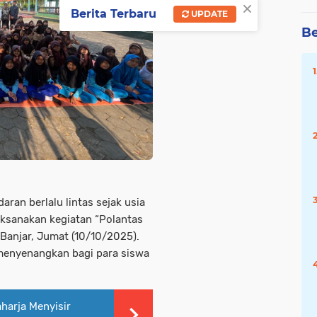
×
Berita Terbaru
UPDATE
Be
an berlalu lintas sejak usia
laksanakan kegiatan “Polantas
 Banjar, Jumat (10/10/2025).
 menyenangkan bagi para siswa
harja Menyisir