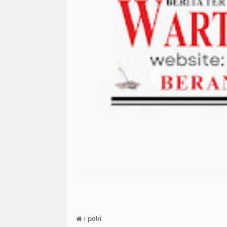
›
polri