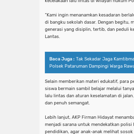
kecelakaan lalu lintas di wilayah hukum Po
“Kami ingin menanamkan kesadaran berlalu
di bangku sekolah dasar. Dengan begitu,
generasi yang disiplin, tertib, dan peduli k
Lantas.
Baca Juga :
Tak Sekadar Jaga Kamtibm
Polsek Pataruman Dampingi Warga Raw
Selain memberikan materi edukatif, para p
siswa bermain sambil belajar melalui tany
lalu lintas dan aturan keselamatan di jala
dan penuh semangat.
Lebih lanjut, AKP Firman Hidayat menamba
menjadi sarana untuk mendekatkan polisi l
pendidikan, agar anak-anak melihat sosok 