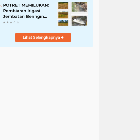
Penyalahgunaan Aset!
POTRET MEMILUKAN:
Pembiaran Irigasi
Jembatan Beringin
Pagar Alam Berujung
'Bencana' Bagi Petani
Lihat Selengkapnya