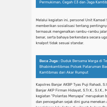
Permukiman, Cegah C3 dan Jaga Kamti
Melalui kegiatan ini, personel Unit Kamsel
memberikan sosialisasi tentang pentingnya 
termasuk mengenalkan rambu-rambu jala
benar, serta bahaya berkendara secara u
knalpot tidak sesuai standar.
Baca Juga :
Duduk Bersama Warga di T
Bhabinkamtibmas Polsek Pataruman Ba
Kamtibmas dari Akar Rumput
Kapolres Banjar AKBP Tyas Puji Rahadi, S.I
Banjar AKP Firman Hidayat, S.Tr.K., S.I.K.
kegiatan “Polantas Menyapa” merupakan 
dan pencegahan sejak dini guna menekan 