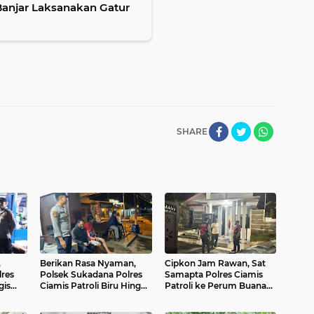
Banjar Laksanakan Gatur
SHARE
,
Berikan Rasa Nyaman,
Cipkon Jam Rawan, Sat
lres
Polsek Sukadana Polres
Samapta Polres Ciamis
gis
Ciamis Patroli Biru Hingga
Patroli ke Perum Buana
man
Pemukiman Warga
Soedirman Beri Imbauan
Kamtibmas