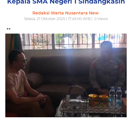
Kepala SMA Negeri 1 Sindangkasih
Redaksi Warta Nusantara New
Selasa, 21 Oktober 2025 | 17.49.00 WIB |
0
Views
**