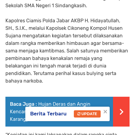
Sekolah SMA Negeri 1 Sindangkasih.
Kapolres Ciamis Polda Jabar AKBP H. Hidayatullah,
SH., S.I.K., melalui Kapolsek Cikoneng Kompol Husen
Sujana mengatakan kegiatan tersebut dilaksanakan
dalam rangka memberikan himbauan agar bersama-
sama menjaga kamtibmas. Salah satunya memberikan
pembinaan bahaya kenakalan remaja yang
belakangan ini tengah marak terjadi di dunia
pendidikan. Terutama perihal kasus bulying serta
bahaya narkoba.
Baca Juga :
Hujan Deras dan Angin
×
Kencang, Atap Rumah Warga
Berita Terbaru
UPDATE
Karangpanimbal Ambruk
“Kegiatan ini kami laksanakan dalam rangka cipta