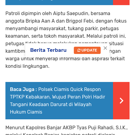
Patroli dipimpin oleh Aiptu Saepudin, bersama
anggota Bripka Aan A dan Brigpol Febi, dengan fokus
menyambangi masyarakat, tukang parkir, petugas
keamanan, serta tokoh masyarakat. Melalui patroli ini,
petugas tidak hanya melakukan pemantauan situasi
×
Berita Terbaru
UPDATE
kamtibmas, tetapi juga berdialog langsung dengan
warga untuk menyerap informasi dan aspirasi terkait
kondisi lingkungan.
Baca Juga :
Polsek Ciamis Quick Respon
TPTKP Kebakaran, Wujud Peran Polri Hadir
Tangani Keadaan Darurat di Wilayah
Hukum Ciamis
Menurut Kapolres Banjar AKBP Tyas Puji Rahadi, S.I.K.,