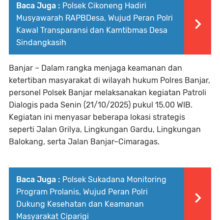
Baca Juga :
Polsek Cikoneng Hadiri
Musyawarah RAPBDesa, Wujud Peran Polri
Kawal Transparansi dan Kamtibmas Desa
Sindangkasih
Banjar – Dalam rangka menjaga keamanan dan
ketertiban masyarakat di wilayah hukum Polres Banjar,
personel Polsek Banjar melaksanakan kegiatan Patroli
Dialogis pada Senin (21/10/2025) pukul 15.00 WIB.
Kegiatan ini menyasar beberapa lokasi strategis
seperti Jalan Grilya, Lingkungan Gardu, Lingkungan
Balokang, serta Jalan Banjar–Cimaragas.
Baca Juga :
Polsek Sukadana Monitoring
Program Prolanis, Wujud Peran Polri
Dukung Kesehatan dan Keamanan
Masyarakat Ciparigi