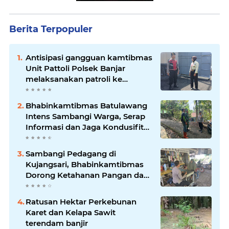
Berita Terpopuler
Antisipasi gangguan kamtibmas
Unit Pattoli Polsek Banjar
melaksanakan patroli ke
tempat-tempat keramaian di
wilayah hukum
Bhabinkamtibmas Batulawang
Intens Sambangi Warga, Serap
Informasi dan Jaga Kondusifitas
Lingkungan
Sambangi Pedagang di
Kujangsari, Bhabinkamtibmas
Dorong Ketahanan Pangan dan
Keamanan Lingkungan
Ratusan Hektar Perkebunan
Karet dan Kelapa Sawit
terendam banjir