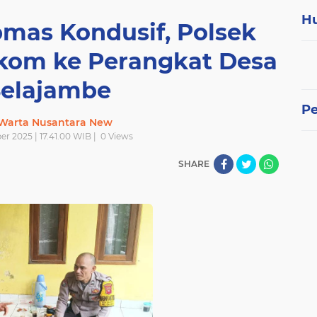
H
mas Kondusif, Polsek
rkom ke Perangkat Desa
Selajambe
P
 Warta Nusantara New
er 2025 | 17.41.00 WIB |
0
Views
SHARE