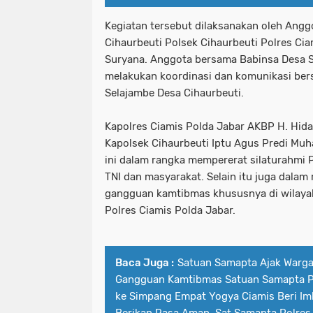
Kegiatan tersebut dilaksanakan oleh Ang
Cihaurbeuti Polsek Cihaurbeuti Polres Ci
Suryana. Anggota bersama Babinsa Desa 
melakukan koordinasi dan komunikasi be
Selajambe Desa Cihaurbeuti.
Kapolres Ciamis Polda Jabar AKBP H. Hidaya
Kapolsek Cihaurbeuti Iptu Agus Predi Muha
ini dalam rangka mempererat silaturahmi 
TNI dan masyarakat. Selain itu juga dalam 
gangguan kamtibmas khususnya di wilaya
Polres Ciamis Polda Jabar.
Baca Juga :
Satuan Samapta Ajak Warga
Gangguan Kamtibmas Satuan Samapta Po
ke Simpang Empat Yogya Ciamis Beri I
Berikan Rasa Aman, Sat Samapta Polres 