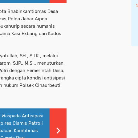
gota Bhabinkamtibmas Desa
amis Polda Jabar Aipda
Sukahurip secara humanis
rsama Kasi Ekbang dan Kadus
tullah, SH., S.I.K., melalui
rom, S.IP., M.Si., menuturkan,
Polri dengan Pemerintah Desa,
rangka cipta kondisi antisipasi
h hukum Polsek Cihaurbeuti
 Waspada Antisipasi
lres Ciamis Patroli
mbauan Kamtibmas
Ciamis Beri