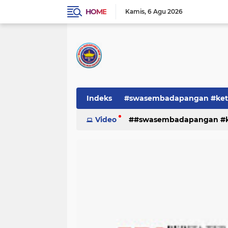
HOME
Kamis
6 Agu 2026
Indeks
#swasembadapangan #keta
Pemerintah
Video
#swasembadapangan #ke
PEMERINTAHAN
pe
TNI/POLRI
Warta
Warta Berita
pemerintah
pemerintahan
tni/polr
tni/polri
warta
w