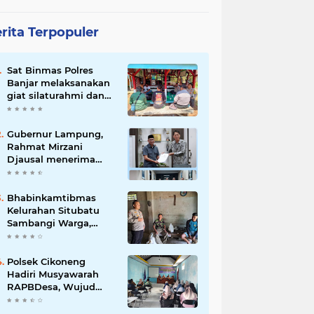
rita Terpopuler
Sat Binmas Polres
Banjar melaksanakan
giat silaturahmi dan
pembinaan kepada
pelaksana Sat Kamling
Gubernur Lampung,
Rahmat Mirzani
Djausal menerima
Senior Executive
Director Japan
Association for
Bhabinkamtibmas
Construction (JAC)
Kelurahan Situbatu
Yugo Okamoto dalam
Sambangi Warga,
pertemuan resmi
Perkuat Silaturahmi
dan Jaga Kondusivitas
Wilayah
Polsek Cikoneng
Hadiri Musyawarah
RAPBDesa, Wujud
Peran Polri Kawal
Transparansi dan