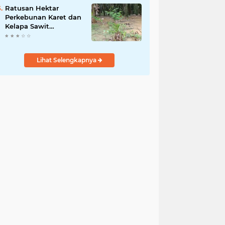
Kamtibmas Desa
Ratusan Hektar
Sindangkasih
Perkebunan Karet dan
Kelapa Sawit
terendam banjir
Lihat Selengkapnya