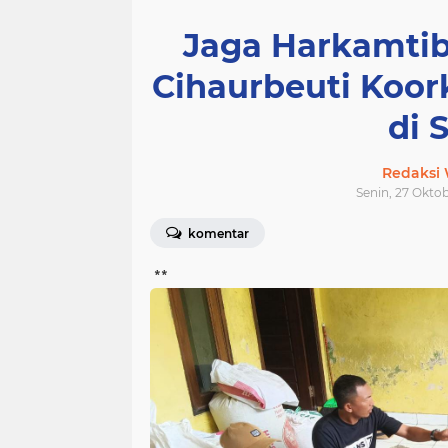
Jaga Harkamtib
Cihaurbeuti Koo
di 
Redaksi
Senin, 27 Oktob
komentar
**