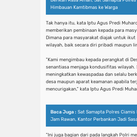
Himbauan Kamtibmas ke Warga
Tak hanya itu, kata Iptu Agus Predi Muhar
memberikan pembinaan kepada para masya
Dimana para masyarakat diajak untuk ikut
wilayah, baik secara diri pribadi maupun l
"Kami mengimbau kepada perangkat di Des
senantiasa menjaga kondusifitas wilayah.
meningkatkan kewaspadaa dan selalu ber
desa maupun aparat keamanan apabila terj
mencurigakan,” kata Iptu Agus Predi Muh
Baca Juga :
Sat Samapta Polres Ciamis P
Jam Rawan, Kantor Perbankan Jadi Sas
"Ini juga bagian dari pada langkah Polri 