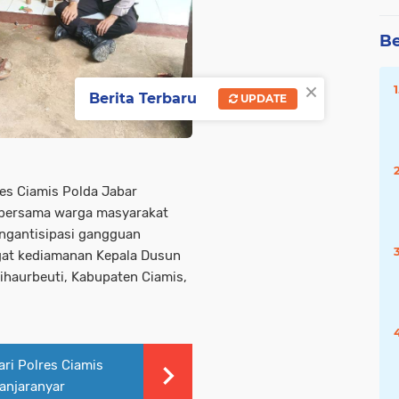
Be
×
Berita Terbaru
UPDATE
res Ciamis Polda Jabar
 bersama warga masyarakat
ngantisipasi gangguan
gat kediamanan Kepala Dusun
ihaurbeuti, Kabupaten Ciamis,
ri Polres Ciamis
Banjaranyar