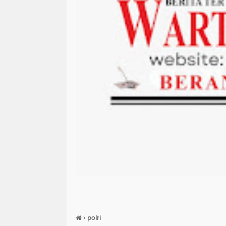
›
polri