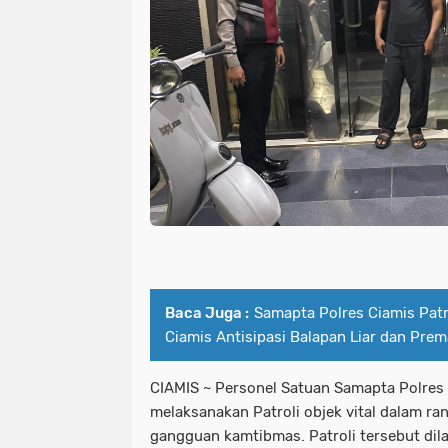
Baca Juga :
Samapta Polres Ciamis Patr
Ciamis Antisipasi Balapan Liar dan Pre
CIAMIS ~ Personel Satuan Samapta Polres
melaksanakan Patroli objek vital dalam ran
gangguan kamtibmas. Patroli tersebut dil