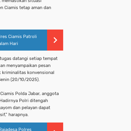
k memastikan situasi
en Ciamis tetap aman dan
res Ciamis Patroli
alam Hari
etugas datangi setiap tempat
juan menyampaikan pesan
 kriminalitas konvensional
Senin (20/10/2025).
 Ciamis Polda Jabar, anggota
adirnya Polri ditengah
gayom dan pelayan dapat
if," harapnya.
Rajadesa Polres