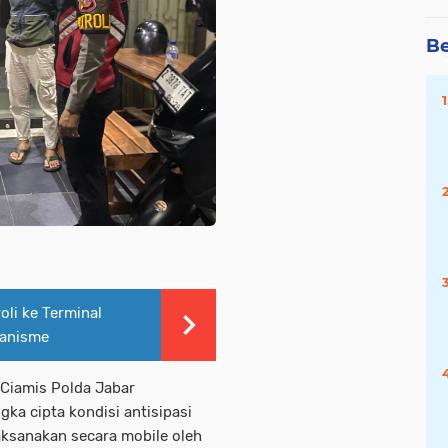
Be
oli ke Terminal
manisme
 Ciamis Polda Jabar
gka cipta kondisi antisipasi
aksanakan secara mobile oleh