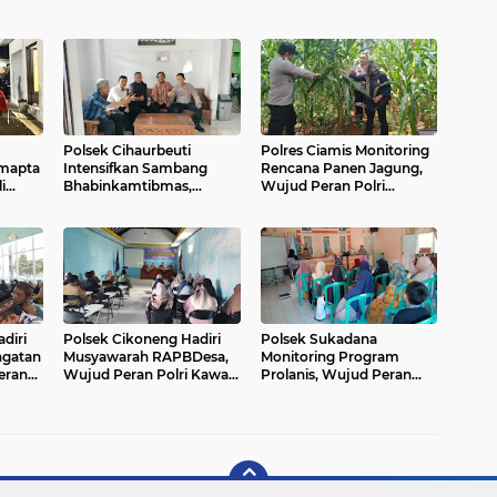
Polsek Cihaurbeuti
Polres Ciamis Monitoring
amapta
Intensifkan Sambang
Rencana Panen Jagung,
i
Bhabinkamtibmas,
Wujud Peran Polri
 BPS
Wujud Peran Polri
Dukung Ketahanan
Dukung Ketahanan
Pangan di Sukadana
Pangan dan Kamtibmas
Desa Sukahurip
diri
Polsek Cikoneng Hadiri
Polsek Sukadana
ngatan
Musyawarah RAPBDesa,
Monitoring Program
Peran
Wujud Peran Polri Kawal
Prolanis, Wujud Peran
as dan
Transparansi dan
Polri Dukung Kesehatan
di
Kamtibmas Desa
dan Keamanan
Sindangkasih
Masyarakat Ciparigi