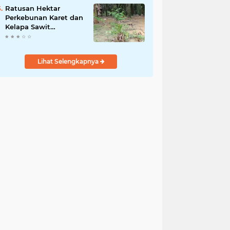
Kamtibmas Desa
Ratusan Hektar
Sindangkasih
Perkebunan Karet dan
Kelapa Sawit
terendam banjir
Lihat Selengkapnya