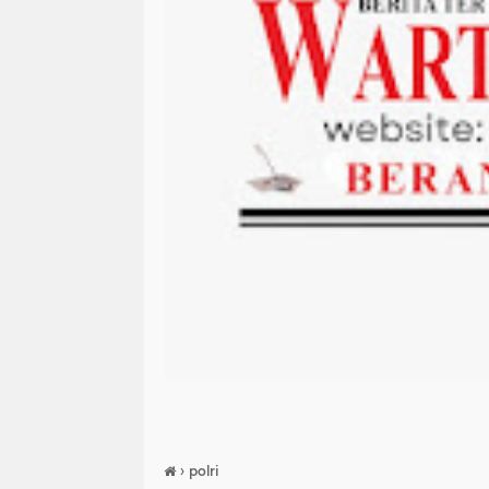
›
polri