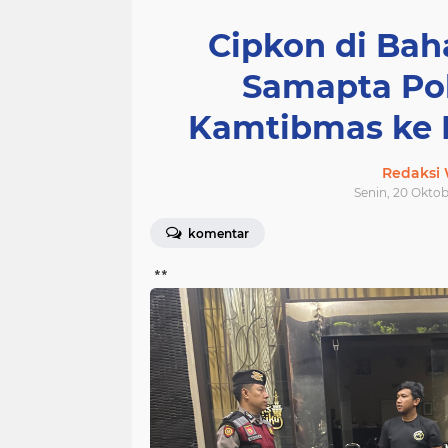
Cipkon di Baha
Samapta Pol
Kamtibmas ke 
Redaksi
Senin, 20 Oktob
komentar
**