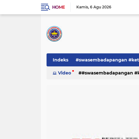
HOME
Kamis
6 Agu 2026
Indeks
#swasembadapangan #keta
Pemerintah
Video
#swasembadapangan #ke
PEMERINTAHAN
pe
TNI/POLRI
Warta
Warta Berita
pemerintah
pemerintahan
tni/polr
tni/polri
warta
w