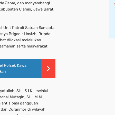
olda Jabar, dan menyambangi
Kabupaten Ciamis, Jawa Barat,
el Unit Patroli Satuan Samapta
anya Brigadir Havizh, Bripda
ibat dilokasi melakukan
keamanan serta masyarakat
l Polsek Kawali
Hari
tullah, SH., S.I.K., melalui
enal Mutaqin, SH., M.M.,
a antisipasi gangguan
 dan Curanmor di wilayah