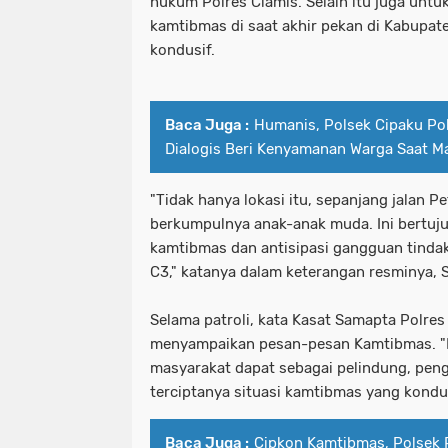
hukum Polres Ciamis. Selain itu juga untu
kamtibmas di saat akhir pekan di Kabupat
kondusif.
Baca Juga :
Humanis, Polsek Cipaku Pol
Dialogis Beri Kenyamanan Warga Saat M
"Tidak hanya lokasi itu, sepanjang jalan P
berkumpulnya anak-anak muda. Ini bertu
kamtibmas dan antisipasi gangguan tindak
C3," katanya dalam keterangan resminya, 
Selama patroli, kata Kasat Samapta Polres
menyampaikan pesan-pesan Kamtibmas. "H
masyarakat dapat sebagai pelindung, pen
terciptanya situasi kamtibmas yang kondus
Baca Juga :
Cipkon Kamtibmas, Polsek 