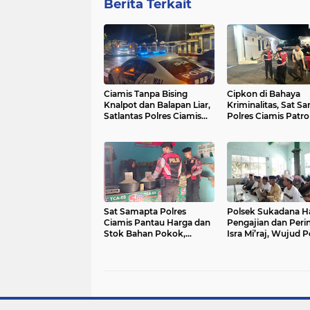
Berita Terkait
Ciamis Tanpa Bising
Cipkon di Bahaya
Knalpot dan Balapan Liar,
Kriminalitas, Sat S
Satlantas Polres Ciamis
Polres Ciamis Patrol
Patroli Intens Turun ke
Dialogis ke Kantor
Jalanan
Sat Samapta Polres
Polsek Sukadana Ha
Ciamis Pantau Harga dan
Pengajian dan Peri
Stok Bahan Pokok,
Isra Mi’raj, Wujud 
Wujud Peran Polri Jaga
Polri Jaga Kamtibm
Stabilitas Kebutuhan
Pererat Silaturahmi 
Masyarakat
Ciparigi