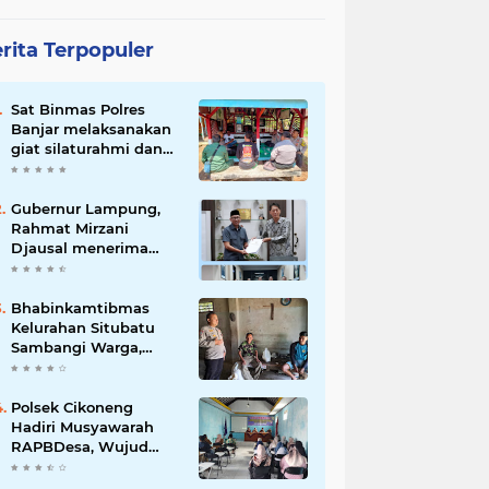
rita Terpopuler
Sat Binmas Polres
Banjar melaksanakan
giat silaturahmi dan
pembinaan kepada
pelaksana Sat Kamling
Gubernur Lampung,
Rahmat Mirzani
Djausal menerima
Senior Executive
Director Japan
Association for
Bhabinkamtibmas
Construction (JAC)
Kelurahan Situbatu
Yugo Okamoto dalam
Sambangi Warga,
pertemuan resmi
Perkuat Silaturahmi
dan Jaga Kondusivitas
Wilayah
Polsek Cikoneng
Hadiri Musyawarah
RAPBDesa, Wujud
Peran Polri Kawal
Transparansi dan