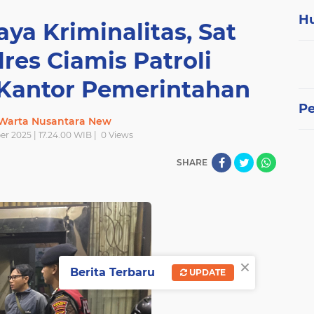
H
ya Kriminalitas, Sat
res Ciamis Patroli
Kantor Pemerintahan
P
 Warta Nusantara New
er 2025 | 17.24.00 WIB |
0
Views
SHARE
×
Berita Terbaru
UPDATE