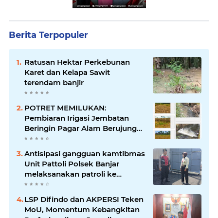
Berita Terpopuler
Ratusan Hektar Perkebunan
Karet dan Kelapa Sawit
terendam banjir
POTRET MEMILUKAN:
Pembiaran Irigasi Jembatan
Beringin Pagar Alam Berujung
'Bencana' Bagi Petani
Antisipasi gangguan kamtibmas
Unit Pattoli Polsek Banjar
melaksanakan patroli ke
tempat-tempat keramaian di
wilayah hukum
LSP Difindo dan AKPERSI Teken
MoU, Momentum Kebangkitan