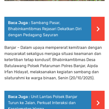
Baca Juga :
Sambang Pasar,
Bhabinkamtibmas Rejasari Dekatkan Diri
dengan Pedagang Sayuran
Banjar – Dalam upaya mempererat kemitraan dengan
masyarakat sekaligus menjaga situasi keamanan dan
ketertiban tetap kondusif, Bhabinkamtibmas Desa
Batulawang Polsek Pataruman Polres Banjar, Aipda
Irfan Hidayat, melaksanakan kegiatan sambang dan
silaturahmi ke warga binaan, Senin (20/10/2025).
Baca Juga :
Unit Lantas Polsek Banjar
Turun ke Jalan, Perkuat Interaksi dan
Keselamatan Warga