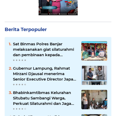
Berita Terpopuler
Sat Binmas Polres Banjar
melaksanakan giat silaturahmi
dan pembinaan kepada
pelaksana Sat Kamling
Gubernur Lampung, Rahmat
Mirzani Djausal menerima
Senior Executive Director Japan
Association for Construction
(JAC) Yugo Okamoto dalam
Bhabinkamtibmas Kelurahan
pertemuan resmi
Situbatu Sambangi Warga,
Perkuat Silaturahmi dan Jaga
Kondusivitas Wilayah