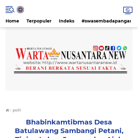
Home
Terpopuler
Indeks
#swasembadapangan #k
›
polri
Bhabinkamtibmas Desa
Batulawang Sambangi Petani,