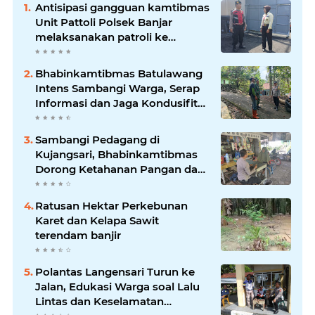
Antisipasi gangguan kamtibmas
Unit Pattoli Polsek Banjar
melaksanakan patroli ke
tempat-tempat keramaian di
wilayah hukum
Bhabinkamtibmas Batulawang
Intens Sambangi Warga, Serap
Informasi dan Jaga Kondusifitas
Lingkungan
Sambangi Pedagang di
Kujangsari, Bhabinkamtibmas
Dorong Ketahanan Pangan dan
Keamanan Lingkungan
Ratusan Hektar Perkebunan
Karet dan Kelapa Sawit
terendam banjir
Polantas Langensari Turun ke
Jalan, Edukasi Warga soal Lalu
Lintas dan Keselamatan