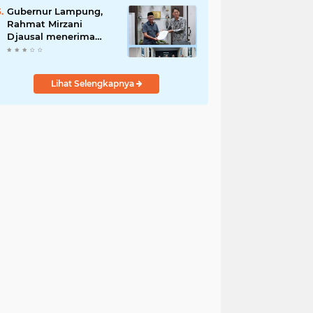
Penyalahgunaan Aset!
Gubernur Lampung,
Rahmat Mirzani
Djausal menerima
Senior Executive
Director Japan
Association for
Lihat Selengkapnya
Construction (JAC)
Yugo Okamoto dalam
pertemuan resmi