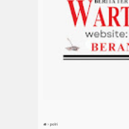
›
polri