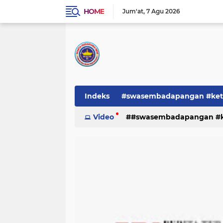
HOME
Jum'at
7 Agu 2026
Indeks
#swasembadapangan #keta
Pemerintah
Video
#swasembadapangan #ke
PEMERINTAHAN
pe
TNI/POLRI
Warta
Warta Berita
pemerintah
pemerintahan
tni/polr
tni/polri
warta
w