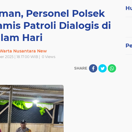
H
man, Personel Polsek
mis Patroli Dialogis di
lam Hari
P
 Warta Nusantara New
r 2025 | 18.17.00 WIB |
0
Views
SHARE