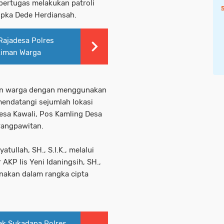
 bertugas melakukan patroli
ripka Dede Herdiansah.
Rajadesa Polres
ukiman Warga
an warga dengan menggunakan
endatangi sejumlah lokasi
sa Kawali, Pos Kamling Desa
rangpawitan.
tullah, SH., S.I.K., melalui
AKP Iis Yeni Idaningsih, SH.,
anakan dalam rangka cipta
ek Sukadana Polres