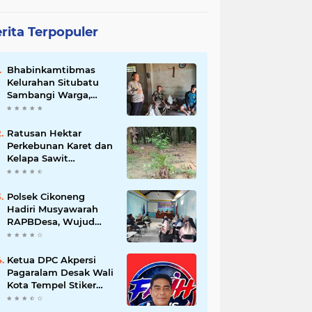
rita Terpopuler
Bhabinkamtibmas
Kelurahan Situbatu
Sambangi Warga,
Perkuat Silaturahmi
dan Jaga Kondusivitas
Wilayah
Ratusan Hektar
Perkebunan Karet dan
Kelapa Sawit
terendam banjir
Polsek Cikoneng
Hadiri Musyawarah
RAPBDesa, Wujud
Peran Polri Kawal
Transparansi dan
Kamtibmas Desa
Ketua DPC Akpersi
Sindangkasih
Pagaralam Desak Wali
Kota Tempel Stiker
‘Milik Pemerintah’ di
Mobil Dinas, Cegah