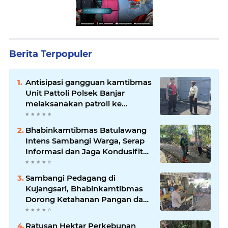
Berita Terpopuler
Antisipasi gangguan kamtibmas
Unit Pattoli Polsek Banjar
melaksanakan patroli ke
tempat-tempat keramaian di
wilayah hukum
Bhabinkamtibmas Batulawang
Intens Sambangi Warga, Serap
Informasi dan Jaga Kondusifitas
Lingkungan
Sambangi Pedagang di
Kujangsari, Bhabinkamtibmas
Dorong Ketahanan Pangan dan
Keamanan Lingkungan
Ratusan Hektar Perkebunan