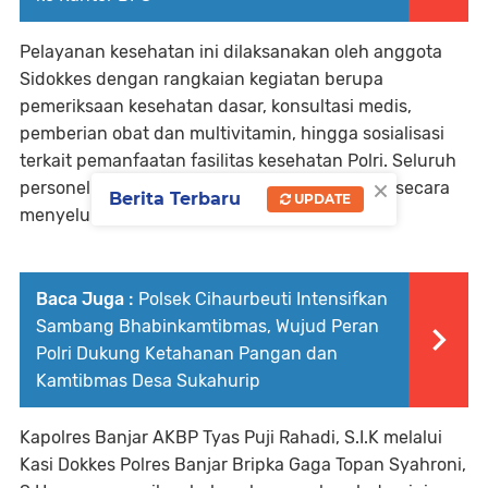
Pelayanan kesehatan ini dilaksanakan oleh anggota
Sidokkes dengan rangkaian kegiatan berupa
pemeriksaan kesehatan dasar, konsultasi medis,
pemberian obat dan multivitamin, hingga sosialisasi
terkait pemanfaatan fasilitas kesehatan Polri. Seluruh
×
personel yang hadir mendapatkan pelayanan secara
Berita Terbaru
UPDATE
menyeluruh dengan pendekatan humanis.
Baca Juga :
Polsek Cihaurbeuti Intensifkan
Sambang Bhabinkamtibmas, Wujud Peran
Polri Dukung Ketahanan Pangan dan
Kamtibmas Desa Sukahurip
Kapolres Banjar AKBP Tyas Puji Rahadi, S.I.K melalui
Kasi Dokkes Polres Banjar Bripka Gaga Topan Syahroni,