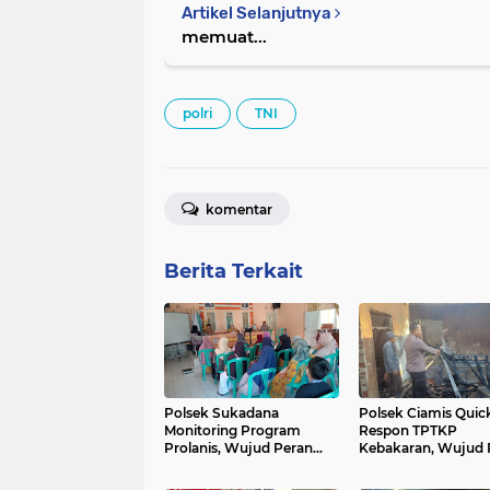
Artikel Selanjutnya
memuat...
polri
TNI
komentar
Berita Terkait
Polsek Sukadana
Polsek Ciamis Quic
Monitoring Program
Respon TPTKP
Prolanis, Wujud Peran
Kebakaran, Wujud 
Polri Dukung Kesehatan
Polri Hadir Tangani
dan Keamanan
Keadaan Darurat di