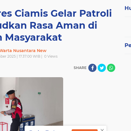
H
es Ciamis Gelar Patroli
judkan Rasa Aman di
 Masyarakat
P
 Warta Nusantara New
ber 2025 | 17.37.00 WIB |
0
Views
SHARE
×