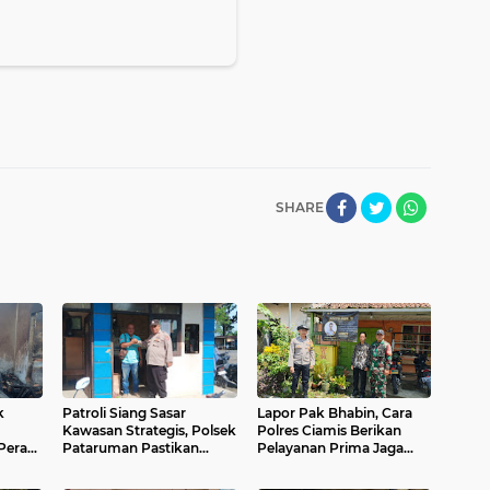
SHARE
k
Patroli Siang Sasar
Lapor Pak Bhabin, Cara
Kawasan Strategis, Polsek
Polres Ciamis Berikan
Peran
Pataruman Pastikan
Pelayanan Prima Jaga
Situasi Tetap Aman dan
Harkamtibmas di Ciamis
Terkendali