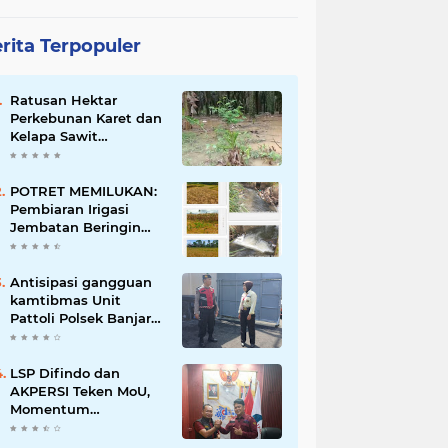
rita Terpopuler
Ratusan Hektar
Perkebunan Karet dan
Kelapa Sawit
terendam banjir
POTRET MEMILUKAN:
Pembiaran Irigasi
Jembatan Beringin
Pagar Alam Berujung
'Bencana' Bagi Petani
Antisipasi gangguan
kamtibmas Unit
Pattoli Polsek Banjar
melaksanakan patroli
ke tempat-tempat
keramaian di wilayah
LSP Difindo dan
hukum
AKPERSI Teken MoU,
Momentum
Kebangkitan
Profesionalisme