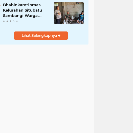
Jurnalis Nasional
Bhabinkamtibmas
Kelurahan Situbatu
Sambangi Warga,
Perkuat Silaturahmi
dan Jaga Kondusivitas
Wilayah
Lihat Selengkapnya