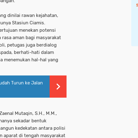
pangan.
ng dinilai rawan kejahatan,
tunya Stasiun Ciamis.
i bertujuan menekan potensi
n rasa aman bagi masyarakat
li, petugas juga berdialog
pada, berhati-hati dalam
bila menemukan hal-hal yang
Sudah Turun ke Jalan
aenal Mutaqin, S.H., M.M.,
 hanya sekadar bentuk
ngun kedekatan antara polisi
n aparat di tengah masyarakat