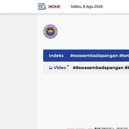
HOME
Sabtu
8 Agu 2026
Indeks
#swasembadapangan #keta
Pemerintah
Video
#swasembadapangan #ke
PEMERINTAHAN
pe
TNI/POLRI
Warta
Warta Berita
pemerintah
pemerintahan
tni/polr
tni/polri
warta
w