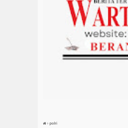
›
polri