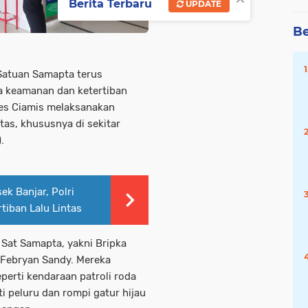
Berita Terbaru
UPDATE
Be
 Satuan Samapta terus
 keamanan dan ketertiban
res Ciamis melaksanakan
itas, khususnya di sekitar
.
ek Banjar, Polri
tiban Lalu Lintas
l Sat Samapta, yakni Bripka
a Febryan Sandy. Mereka
perti kendaraan patroli roda
i peluru dan rompi gatur hijau