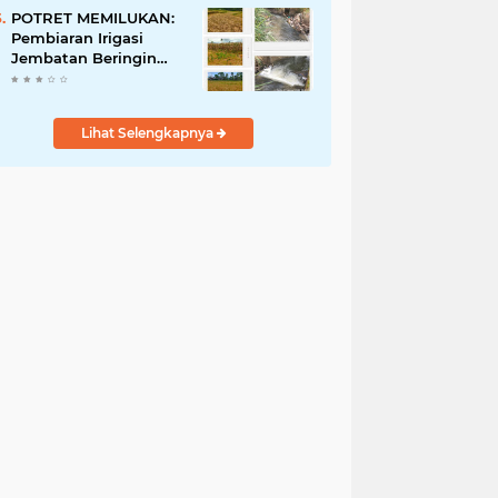
Penyalahgunaan Aset!
POTRET MEMILUKAN:
Pembiaran Irigasi
Jembatan Beringin
Pagar Alam Berujung
'Bencana' Bagi Petani
Lihat Selengkapnya