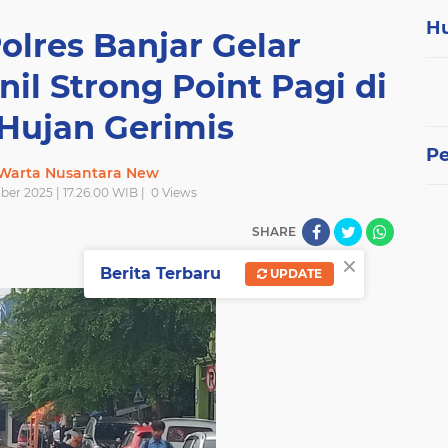
H
olres Banjar Gelar
il Strong Point Pagi di
Hujan Gerimis
P
 Warta Nusantara New
ber 2025 | 17.26.00 WIB |
0
Views
SHARE
×
Berita Terbaru
UPDATE