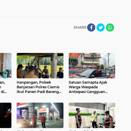
SHARE
an,
Hanpangan, Polsek
Satuan Samapta Ajak
n
Banjarsari Polres Ciamis
Warga Waspada
 di
Ikut Panen Padi Bareng
Antisipasi Gangguan
gan
Petani di Desa
Kamtibmas Satuan
Banjaranyar
Samapta Polres Ciamis
Patroli ke Simpang
Empat Yogya Ciamis Beri
Imbauan Kamtibmas
Berikan Rasa Aman, Sat
Samapta Polres Ciamis
Beri Himbauan