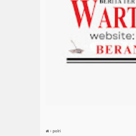
›
polri