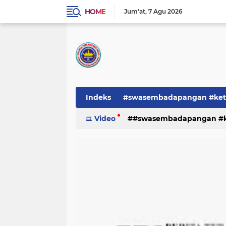
HOME
Jum'at
7 Agu 2026
Indeks
#swasembadapangan #keta
Pemerintah
Video
#swasembadapangan #ke
PEMERINTAHAN
pe
TNI/POLRI
Warta
Warta Berita
pemerintah
pemerintahan
tni/polr
tni/polri
warta
w