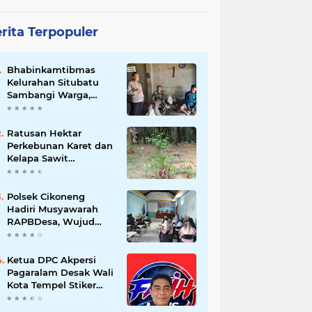
rita Terpopuler
Bhabinkamtibmas
Kelurahan Situbatu
Sambangi Warga,
Perkuat Silaturahmi
dan Jaga Kondusivitas
Wilayah
Ratusan Hektar
Perkebunan Karet dan
Kelapa Sawit
terendam banjir
Polsek Cikoneng
Hadiri Musyawarah
RAPBDesa, Wujud
Peran Polri Kawal
Transparansi dan
Kamtibmas Desa
Ketua DPC Akpersi
Sindangkasih
Pagaralam Desak Wali
Kota Tempel Stiker
‘Milik Pemerintah’ di
Mobil Dinas, Cegah