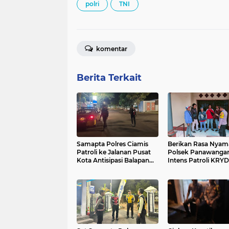
polri
TNI
komentar
Berita Terkait
Samapta Polres Ciamis
Berikan Rasa Nyam
Patroli ke Jalanan Pusat
Polsek Panawanga
Kota Antisipasi Balapan
Intens Patroli KRYD
Liar dan Premanisme
Kecamatan Pawan