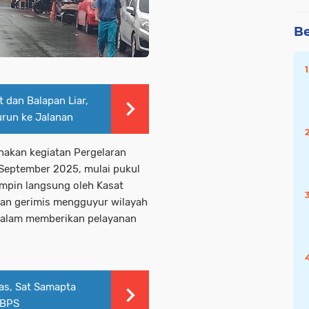
Be
 dan Balapan Liar,
urun ke Jalanan
anakan kegiatan Pergelaran
 September 2025, mulai pukul
pimpin langsung oleh Kasat
ujan gerimis mengguyur wilayah
dalam memberikan pelayanan
tas, Sat Samapta
 BPS