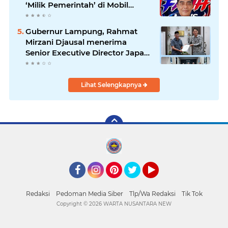
‘Milik Pemerintah’ di Mobil
Dinas, Cegah Penyalahgunaan
Aset!
Gubernur Lampung, Rahmat
Mirzani Djausal menerima
Senior Executive Director Japan
Association for Construction
(JAC) Yugo Okamoto dalam
pertemuan resmi
Lihat Selengkapnya
Facebook
Instagram
Pinterest
Twitter
YouTube
Redaksi
Pedoman Media Siber
Tlp/Wa Redaksi
Tik Tok
Copyright ©
2026 WARTA NUSANTARA NEW