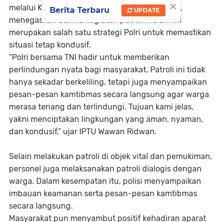
×
melalui Kapolsek Rancah, IPTU Wawan Ridwan,
Berita Terbaru
UPDATE
menegaskan bahwa kegiatan patroli malam ini
merupakan salah satu strategi Polri untuk memastikan
situasi tetap kondusif.
“Polri bersama TNI hadir untuk memberikan
perlindungan nyata bagi masyarakat. Patroli ini tidak
hanya sekadar berkeliling, tetapi juga menyampaikan
pesan-pesan kamtibmas secara langsung agar warga
merasa tenang dan terlindungi. Tujuan kami jelas,
yakni menciptakan lingkungan yang aman, nyaman,
dan kondusif,” ujar IPTU Wawan Ridwan.
Selain melakukan patroli di objek vital dan pemukiman,
personel juga melaksanakan patroli dialogis dengan
warga. Dalam kesempatan itu, polisi menyampaikan
imbauan keamanan serta pesan-pesan kamtibmas
secara langsung.
Masyarakat pun menyambut positif kehadiran aparat