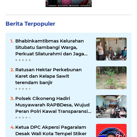
Berita Terpopuler
Bhabinkamtibmas Kelurahan
Situbatu Sambangi Warga,
Perkuat Silaturahmi dan Jaga
Kondusivitas Wilayah
Ratusan Hektar Perkebunan
Karet dan Kelapa Sawit
terendam banjir
Polsek Cikoneng Hadiri
Musyawarah RAPBDesa, Wujud
Peran Polri Kawal Transparansi
dan Kamtibmas Desa
Sindangkasih
Ketua DPC Akpersi Pagaralam
Desak Wali Kota Tempel Stiker