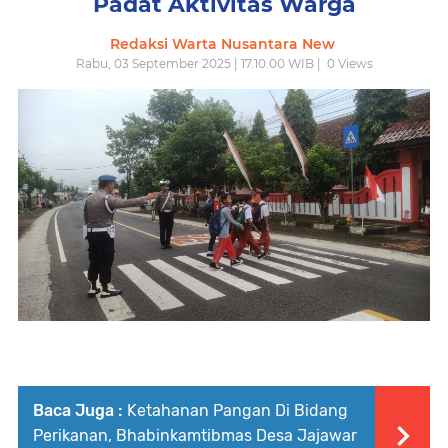
Padat Aktivitas Warga
Redaksi Warta Nusantara New
Rabu, 03 September 2025 | 17.10.00 WIB |
0
Views
Baca Juga :
Ketahanan Pangan Di Bidang
Perikanan, Bhabinkamtibmas Desa Jajawar