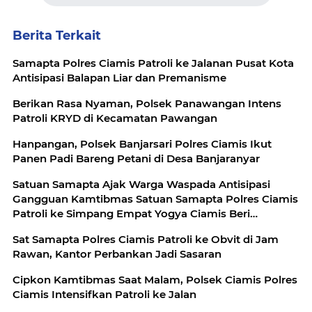
Berita Terkait
Samapta Polres Ciamis Patroli ke Jalanan Pusat Kota
Antisipasi Balapan Liar dan Premanisme
Berikan Rasa Nyaman, Polsek Panawangan Intens
Patroli KRYD di Kecamatan Pawangan
Hanpangan, Polsek Banjarsari Polres Ciamis Ikut
Panen Padi Bareng Petani di Desa Banjaranyar
Satuan Samapta Ajak Warga Waspada Antisipasi
Gangguan Kamtibmas Satuan Samapta Polres Ciamis
Patroli ke Simpang Empat Yogya Ciamis Beri
Imbauan Kamtibmas Berikan Rasa Aman, Sat
Sat Samapta Polres Ciamis Patroli ke Obvit di Jam
Samapta Polres Ciamis Beri Himbauan Kamtibmas ke
Rawan, Kantor Perbankan Jadi Sasaran
Warga
Cipkon Kamtibmas Saat Malam, Polsek Ciamis Polres
Ciamis Intensifkan Patroli ke Jalan