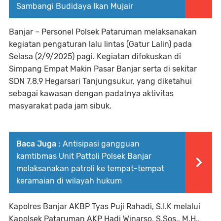
Sambangi Budidaya Ikan Mujair
Banjar – Personel Polsek Pataruman melaksanakan
kegiatan pengaturan lalu lintas (Gatur Lalin) pada
Selasa (2/9/2025) pagi. Kegiatan difokuskan di
Simpang Empat Makin Pasar Banjar serta di sekitar
SDN 7,8,9 Hegarsari Tanjungsukur, yang diketahui
sebagai kawasan dengan padatnya aktivitas
masyarakat pada jam sibuk.
Baca Juga :
Antisipasi gangguan
kamtibmas Unit Pattoli Polsek Banjar
melaksanakan patroli ke tempat-tempat
keramaian di wilayah hukum
Kapolres Banjar AKBP Tyas Puji Rahadi, S.I.K melalui
Kapolsek Pataruman AKP Hadi Winarso, S.Sos., M.H.,