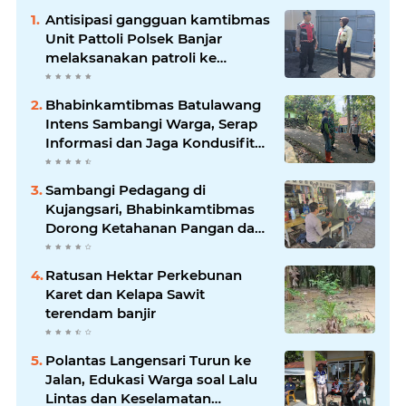
Antisipasi gangguan kamtibmas
Unit Pattoli Polsek Banjar
melaksanakan patroli ke
tempat-tempat keramaian di
wilayah hukum
Bhabinkamtibmas Batulawang
Intens Sambangi Warga, Serap
Informasi dan Jaga Kondusifitas
Lingkungan
Sambangi Pedagang di
Kujangsari, Bhabinkamtibmas
Dorong Ketahanan Pangan dan
Keamanan Lingkungan
Ratusan Hektar Perkebunan
Karet dan Kelapa Sawit
terendam banjir
Polantas Langensari Turun ke
Jalan, Edukasi Warga soal Lalu
Lintas dan Keselamatan