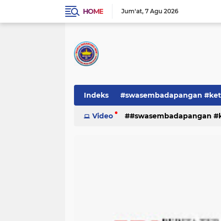
HOME
Jum'at
7 Agu 2026
Indeks
#swasembadapangan #keta
Pemerintah
Video
#swasembadapangan #ke
PEMERINTAHAN
pe
TNI/POLRI
Warta
Warta Berita
pemerintah
pemerintahan
tni/polr
tni/polri
warta
w