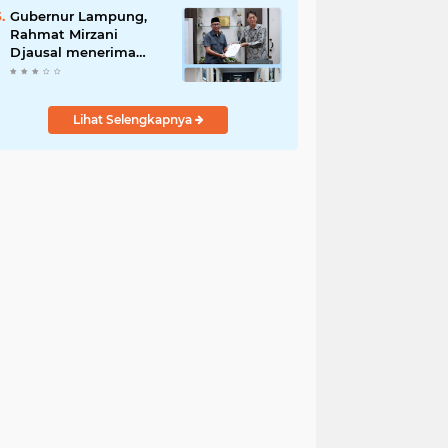
Penyalahgunaan Aset!
Gubernur Lampung,
Rahmat Mirzani
Djausal menerima
Senior Executive
Director Japan
Association for
Lihat Selengkapnya
Construction (JAC)
Yugo Okamoto dalam
pertemuan resmi