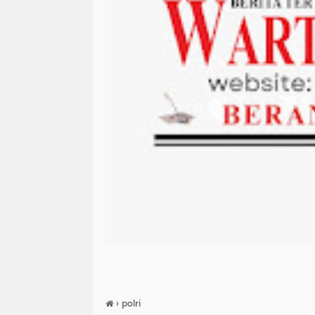
›
polri