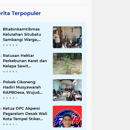
rita Terpopuler
Bhabinkamtibmas
Kelurahan Situbatu
Sambangi Warga,
Perkuat Silaturahmi
dan Jaga Kondusivitas
Wilayah
Ratusan Hektar
Perkebunan Karet dan
Kelapa Sawit
terendam banjir
Polsek Cikoneng
Hadiri Musyawarah
RAPBDesa, Wujud
Peran Polri Kawal
Transparansi dan
Kamtibmas Desa
Ketua DPC Akpersi
Sindangkasih
Pagaralam Desak Wali
Kota Tempel Stiker
‘Milik Pemerintah’ di
Mobil Dinas, Cegah