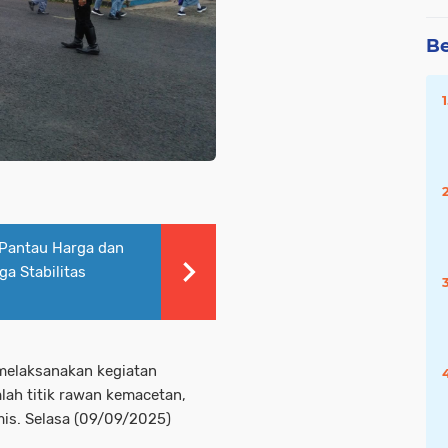
Be
 Pantau Harga dan
a Stabilitas
 melaksanakan kegiatan
umlah titik rawan kemacetan,
imis. Selasa (09/09/2025)