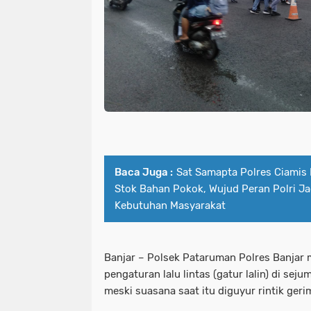
Baca Juga :
Sat Samapta Polres Ciamis
Stok Bahan Pokok, Wujud Peran Polri Jag
Kebutuhan Masyarakat
Banjar – Polsek Pataruman Polres Banjar
pengaturan lalu lintas (gatur lalin) di sej
meski suasana saat itu diguyur rintik ger