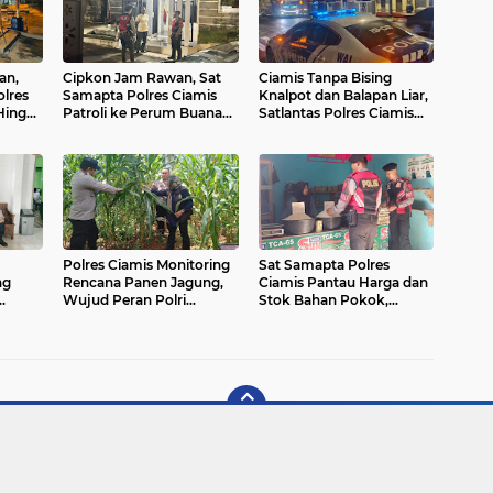
an,
Cipkon Jam Rawan, Sat
Ciamis Tanpa Bising
lres
Samapta Polres Ciamis
Knalpot dan Balapan Liar,
 Hingga
Patroli ke Perum Buana
Satlantas Polres Ciamis
Soedirman Beri Imbauan
Patroli Intens Turun ke
Kamtibmas
Jalanan
Polres Ciamis Monitoring
Sat Samapta Polres
ng
Rencana Panen Jagung,
Ciamis Pantau Harga dan
Wujud Peran Polri
Stok Bahan Pokok,
Dukung Ketahanan
Wujud Peran Polri Jaga
Pangan di Sukadana
Stabilitas Kebutuhan
bmas
Masyarakat