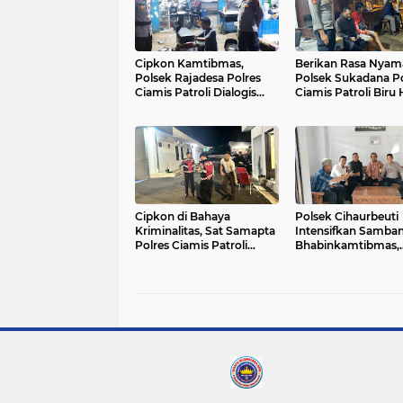
Cipkon Kamtibmas,
Berikan Rasa Nyam
Polsek Rajadesa Polres
Polsek Sukadana Po
Ciamis Patroli Dialogis
Ciamis Patroli Biru
Hingga ke Pemukiman
Pemukiman Warga
Warga
Cipkon di Bahaya
Polsek Cihaurbeuti
Kriminalitas, Sat Samapta
Intensifkan Samba
Polres Ciamis Patroli
Bhabinkamtibmas,
Dialogis ke Kantor BPS
Wujud Peran Polri
Dukung Ketahanan
Pangan dan Kamti
Desa Sukahurip