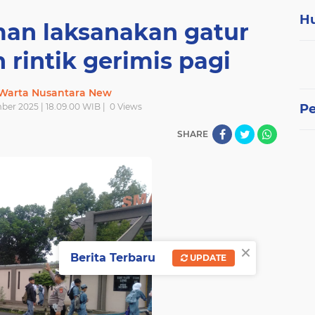
H
man laksanakan gatur
h rintik gerimis pagi
 Warta Nusantara New
ber 2025 | 18.09.00 WIB |
0
Views
P
SHARE
×
Berita Terbaru
UPDATE