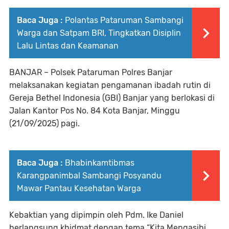
Baca Juga :
Polantas Pataruman Sambangi
Warga dan Satpam BRI, Tingkatkan Disiplin
Lalu Lintas dan Keamanan
BANJAR – Polsek Pataruman Polres Banjar
melaksanakan kegiatan pengamanan ibadah rutin di
Gereja Bethel Indonesia (GBI) Banjar yang berlokasi di
Jalan Kantor Pos No. 84 Kota Banjar, Minggu
(21/09/2025) pagi.
Baca Juga :
Bhabinkamtibmas
Karangpanimbal Sambangi Posyandu
Mawar Pantau Kesehatan Warga
Kebaktian yang dipimpin oleh Pdm. Ike Daniel
berlangsung khidmat dengan tema “Kita Mengasihi