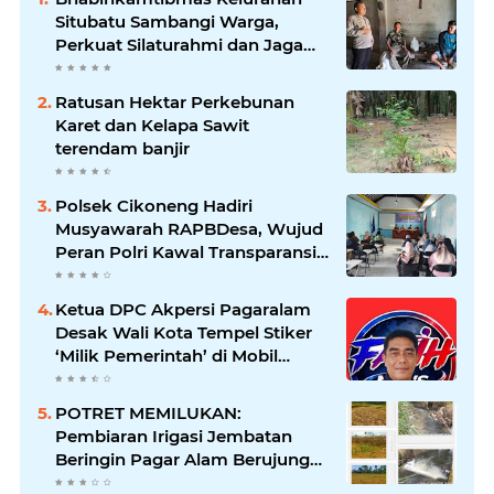
Situbatu Sambangi Warga,
Perkuat Silaturahmi dan Jaga
Kondusivitas Wilayah
Ratusan Hektar Perkebunan
Karet dan Kelapa Sawit
terendam banjir
Polsek Cikoneng Hadiri
Musyawarah RAPBDesa, Wujud
Peran Polri Kawal Transparansi
dan Kamtibmas Desa
Sindangkasih
Ketua DPC Akpersi Pagaralam
Desak Wali Kota Tempel Stiker
‘Milik Pemerintah’ di Mobil
Dinas, Cegah Penyalahgunaan
Aset!
POTRET MEMILUKAN:
Pembiaran Irigasi Jembatan
Beringin Pagar Alam Berujung
'Bencana' Bagi Petani