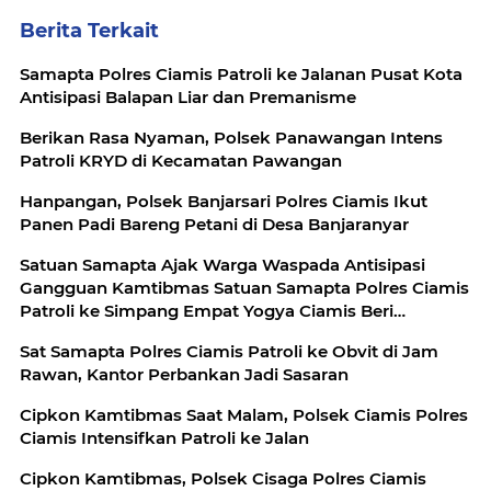
Berita Terkait
Samapta Polres Ciamis Patroli ke Jalanan Pusat Kota
Antisipasi Balapan Liar dan Premanisme
Berikan Rasa Nyaman, Polsek Panawangan Intens
Patroli KRYD di Kecamatan Pawangan
Hanpangan, Polsek Banjarsari Polres Ciamis Ikut
Panen Padi Bareng Petani di Desa Banjaranyar
Satuan Samapta Ajak Warga Waspada Antisipasi
Gangguan Kamtibmas Satuan Samapta Polres Ciamis
Patroli ke Simpang Empat Yogya Ciamis Beri
Imbauan Kamtibmas Berikan Rasa Aman, Sat
Sat Samapta Polres Ciamis Patroli ke Obvit di Jam
Samapta Polres Ciamis Beri Himbauan Kamtibmas ke
Rawan, Kantor Perbankan Jadi Sasaran
Warga
Cipkon Kamtibmas Saat Malam, Polsek Ciamis Polres
Ciamis Intensifkan Patroli ke Jalan
Cipkon Kamtibmas, Polsek Cisaga Polres Ciamis