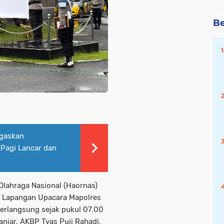
Be
egaskan
 Pagi Lancar dan
Olahraga Nasional (Haornas)
di Lapangan Upacara Mapolres
berlangsung sejak pukul 07.00
anjar, AKBP Tyas Puji Rahadi,