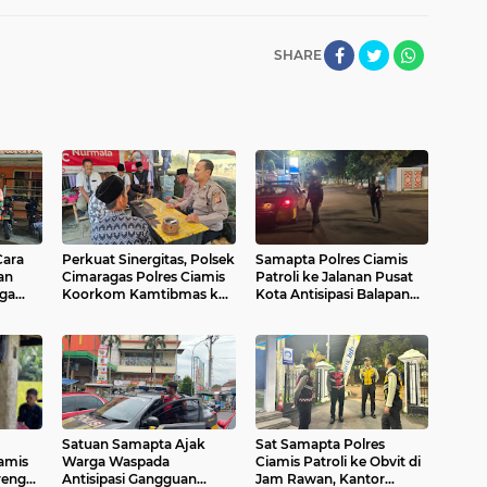
SHARE
Cara
Perkuat Sinergitas, Polsek
Samapta Polres Ciamis
an
Cimaragas Polres Ciamis
Patroli ke Jalanan Pusat
aga
Koorkom Kamtibmas ke
Kota Antisipasi Balapan
iamis
Warga Janggala
Liar dan Premanisme
Satuan Samapta Ajak
Sat Samapta Polres
iamis
Warga Waspada
Ciamis Patroli ke Obvit di
reng
Antisipasi Gangguan
Jam Rawan, Kantor