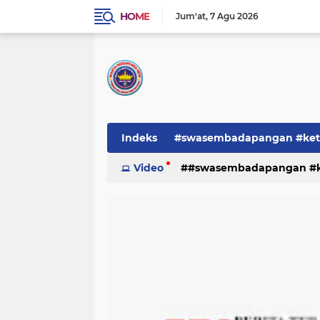
HOME
Jum'at
7 Agu 2026
Indeks
#swasembadapangan #keta
Pemerintah
Video
#swasembadapangan #ke
PEMERINTAHAN
pe
TNI/POLRI
Warta
Warta Berita
pemerintah
pemerintahan
tni/polr
tni/polri
warta
w