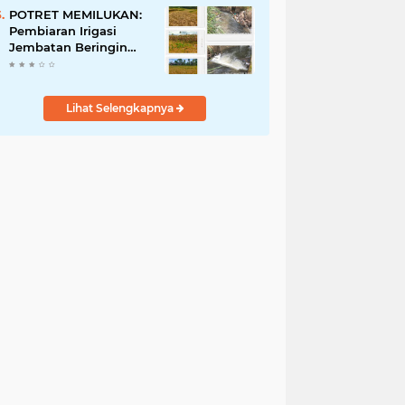
Penyalahgunaan Aset!
POTRET MEMILUKAN:
Pembiaran Irigasi
Jembatan Beringin
Pagar Alam Berujung
'Bencana' Bagi Petani
Lihat Selengkapnya