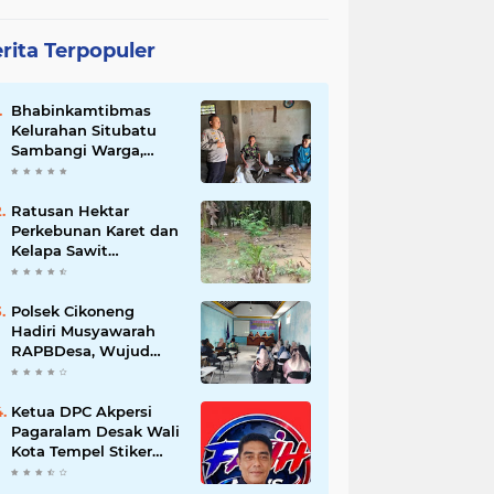
rita Terpopuler
Bhabinkamtibmas
Kelurahan Situbatu
Sambangi Warga,
Perkuat Silaturahmi
dan Jaga Kondusivitas
Wilayah
Ratusan Hektar
Perkebunan Karet dan
Kelapa Sawit
terendam banjir
Polsek Cikoneng
Hadiri Musyawarah
RAPBDesa, Wujud
Peran Polri Kawal
Transparansi dan
Kamtibmas Desa
Ketua DPC Akpersi
Sindangkasih
Pagaralam Desak Wali
Kota Tempel Stiker
‘Milik Pemerintah’ di
Mobil Dinas, Cegah