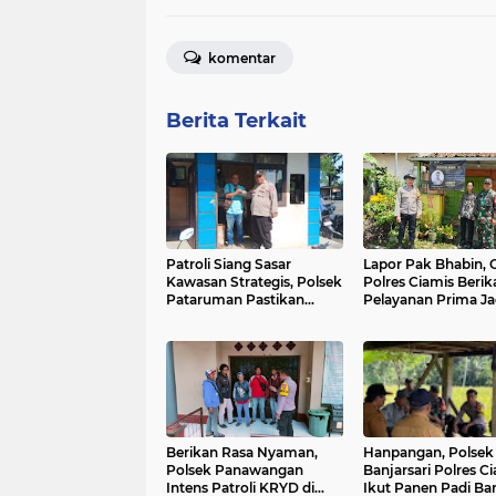
komentar
Berita Terkait
Patroli Siang Sasar
Lapor Pak Bhabin, 
Kawasan Strategis, Polsek
Polres Ciamis Berik
Pataruman Pastikan
Pelayanan Prima J
Situasi Tetap Aman dan
Harkamtibmas di C
Terkendali
Berikan Rasa Nyaman,
Hanpangan, Polsek
Polsek Panawangan
Banjarsari Polres C
Intens Patroli KRYD di
Ikut Panen Padi Ba