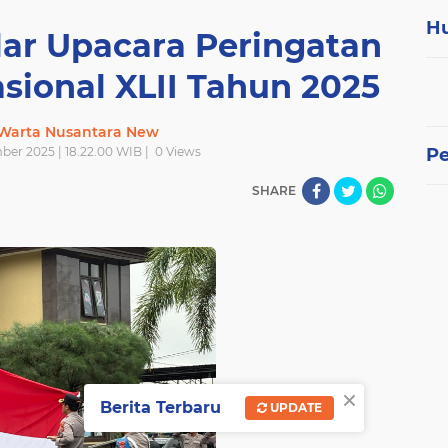
H
lar Upacara Peringatan
sional XLII Tahun 2025
 Warta Nusantara New
ber 2025 | 18.22.00 WIB |
0
Views
P
SHARE
×
Berita Terbaru
UPDATE