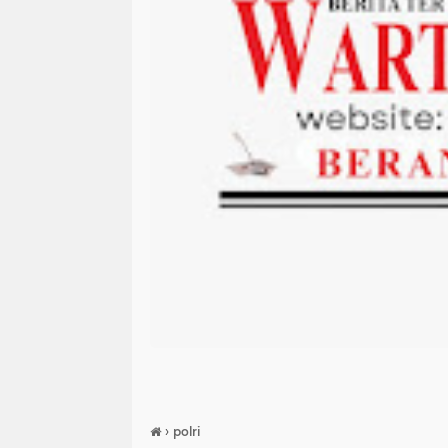
›
polri