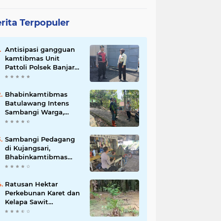
rita Terpopuler
Antisipasi gangguan
kamtibmas Unit
Pattoli Polsek Banjar
melaksanakan patroli
ke tempat-tempat
keramaian di wilayah
Bhabinkamtibmas
hukum
Batulawang Intens
Sambangi Warga,
Serap Informasi dan
Jaga Kondusifitas
Lingkungan
Sambangi Pedagang
di Kujangsari,
Bhabinkamtibmas
Dorong Ketahanan
Pangan dan
Keamanan
Ratusan Hektar
Lingkungan
Perkebunan Karet dan
Kelapa Sawit
terendam banjir