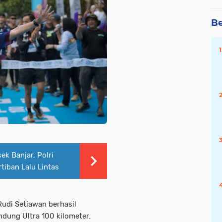
Be
ek Banjar, Polri
tiban Lalu Lintas
Rudi Setiawan berhasil
ndung Ultra 100 kilometer.