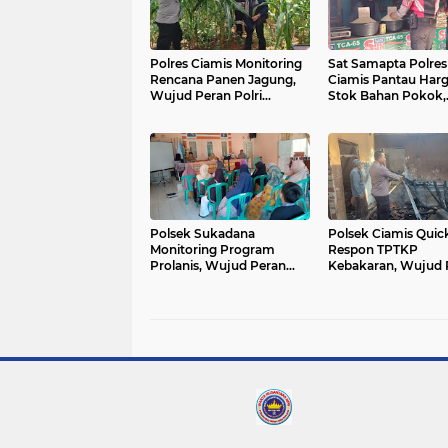
Polres Ciamis Monitoring
Sat Samapta Polres
Rencana Panen Jagung,
Ciamis Pantau Har
Wujud Peran Polri
Stok Bahan Pokok,
Dukung Ketahanan
Wujud Peran Polri 
Pangan di Sukadana
Stabilitas Kebutuha
Masyarakat
Polsek Sukadana
Polsek Ciamis Quic
Monitoring Program
Respon TPTKP
Prolanis, Wujud Peran
Kebakaran, Wujud 
Polri Dukung Kesehatan
Polri Hadir Tangani
dan Keamanan
Keadaan Darurat di
Masyarakat Ciparigi
Wilayah Hukum Ci