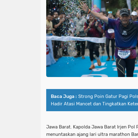
Baca Juga :
Strong Poin Gatur Pagi Pols
Hadir Atasi Mancet dan Tingkatkan Keter
Jawa Barat. Kapolda Jawa Barat Irjen Pol 
menuntaskan ajang lari ultra marathon Ba