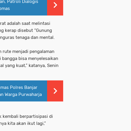
an, Patroli Dialogis
ibmas
rat adalah saat melintasi
ng kerap disebut “Gunung
enguras tenaga dan mental.
n rute menjadi pengalaman
mi bangga bisa menyelesaikan
l yang kuat,” katanya, Senin
nmas Polres Banjar
an Warga Purwaharja
kembali berpartisipasi di
a kita akan ikut lagi,”