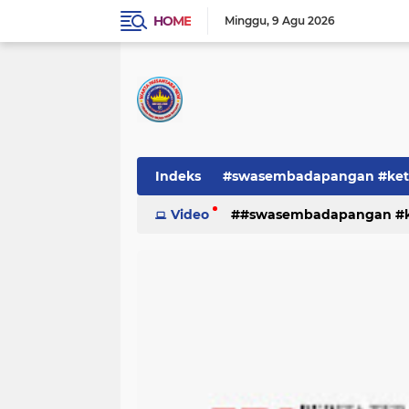
HOME
Minggu
9 Agu 2026
Indeks
#swasembadapangan #keta
Pemerintah
Video
#swasembadapangan #ke
PEMERINTAHAN
pe
TNI/POLRI
Warta
Warta Berita
pemerintah
pemerintahan
tni/polr
tni/polri
warta
w