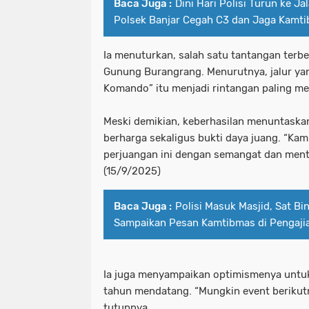
Baca Juga :
Dini Hari Polisi Turun ke Jal
Polsek Banjar Cegah C3 dan Jaga Kamt
Ia menuturkan, salah satu tantangan terbe
Gunung Burangrang. Menurutnya, jalur ya
Komando” itu menjadi rintangan paling m
Meski demikian, keberhasilan menuntaska
berharga sekaligus bukti daya juang. “Ka
perjuangan ini dengan semangat dan menta
(15/9/2025)
Baca Juga :
Polisi Masuk Masjid, Sat Bi
Sampaikan Pesan Kamtibmas di Pengaji
Ia juga menyampaikan optimismenya untuk 
tahun mendatang. “Mungkin event berikutny
tutupnya.