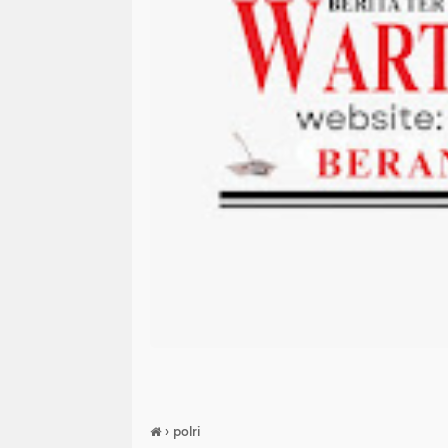
›
polri