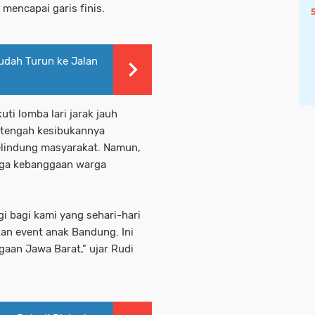
encapai garis finis.
Sudah Turun ke Jalan
ti lomba lari jarak jauh
 tengah kesibukannya
elindung masyarakat. Namun,
aga kebanggaan warga
i bagi kami yang sehari-hari
kan event anak Bandung. Ini
an Jawa Barat,” ujar Rudi