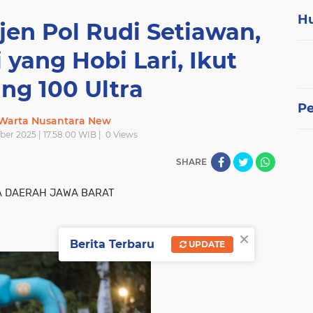
H
jen Pol Rudi Setiawan,
 yang Hobi Lari, Ikut
ng 100 Ultra
P
 Warta Nusantara New
ber 2025 | 17.58.00 WIB |
0
Views
SHARE
IA DAERAH JAWA BARAT
×
Berita Terbaru
UPDATE