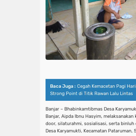
Baca Juga :
Cegah Kemacetan Pagi Hari,
Strong Point di Titik Rawan Lalu Lintas
Banjar – Bhabinkamtibmas Desa Karyamuk
Banjar, Aipda Ibnu Hasyim, melaksanakan
door, silaturahmi, sosialisasi, serta binl
Desa Karyamukti, Kecamatan Pataruman, S