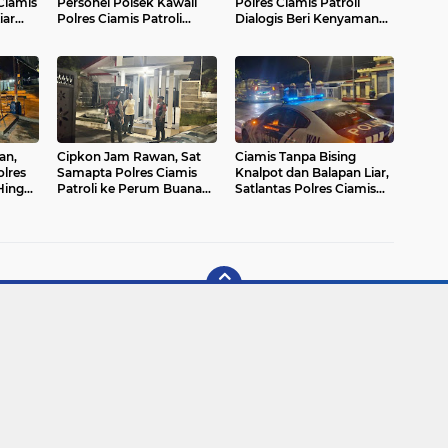
 Ciamis
Personel Polsek Kawali
Polres Ciamis Patroli
iar
Polres Ciamis Patroli
Dialogis Beri Kenyamanan
Dialogis di Malam Hari
Warga Saat Malam Hari
an,
Cipkon Jam Rawan, Sat
Ciamis Tanpa Bising
lres
Samapta Polres Ciamis
Knalpot dan Balapan Liar,
 Hingga
Patroli ke Perum Buana
Satlantas Polres Ciamis
Soedirman Beri Imbauan
Patroli Intens Turun ke
Kamtibmas
Jalanan