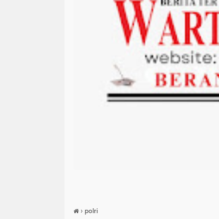
›
polri