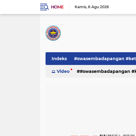
HOME
Kamis
6 Agu 2026
Indeks
#swasembadapangan #keta
Pemerintah
Video
#swasembadapangan #ke
PEMERINTAHAN
pe
TNI/POLRI
Warta
Warta Berita
pemerintah
pemerintahan
tni/polr
tni/polri
warta
w