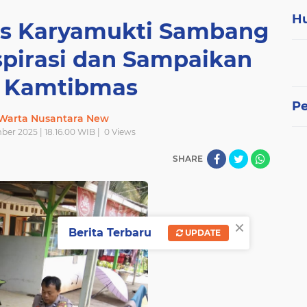
H
s Karyamukti Sambang
spirasi dan Sampaikan
 Kamtibmas
P
 Warta Nusantara New
ber 2025 | 18.16.00 WIB |
0
Views
SHARE
×
Berita Terbaru
UPDATE