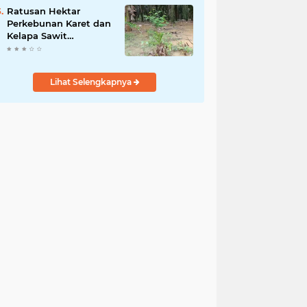
Kamtibmas Desa
Ratusan Hektar
Sindangkasih
Perkebunan Karet dan
Kelapa Sawit
terendam banjir
Lihat Selengkapnya