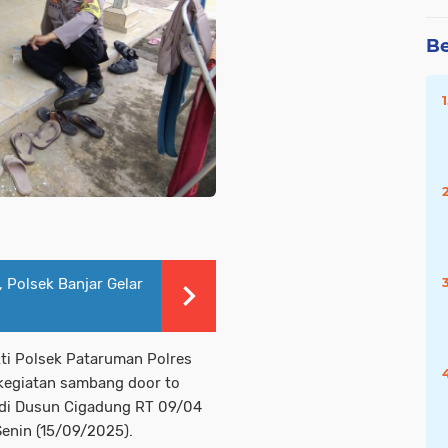
Be
 Polsek Banjar Gelar
ti Polsek Pataruman Polres
 kegiatan sambang door to
uh di Dusun Cigadung RT 09/04
enin (15/09/2025).