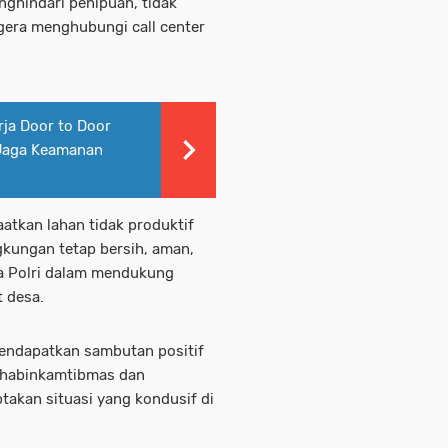
ghindari penipuan, tidak
gera menghubungi call center
ja Door to Door
 Jaga Keamanan
aatkan lahan tidak produktif
gkungan tetap bersih, aman,
ya Polri dalam mendukung
t desa.
mendapatkan sambutan positif
 Bhabinkamtibmas dan
ptakan situasi yang kondusif di