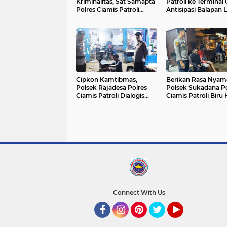
Kriminalitas, Sat Samapta
Patroli ke Terminal
Polres Ciamis Patroli
Antisipasi Balapan L
Dialogis ke Kantor
dan Premanisme
Pegadaian Syariah
Cipkon Kamtibmas,
Berikan Rasa Nyam
Polsek Rajadesa Polres
Polsek Sukadana Po
Ciamis Patroli Dialogis
Ciamis Patroli Biru
Hingga ke Pemukiman
Pemukiman Warga
Warga
Connect With Us
Facebook
Instagram
Pinterest
Twitter
YouTube