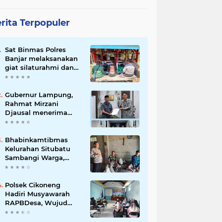
rita Terpopuler
Sat Binmas Polres
Banjar melaksanakan
giat silaturahmi dan
pembinaan kepada
pelaksana Sat Kamling
Gubernur Lampung,
Rahmat Mirzani
Djausal menerima
Senior Executive
Director Japan
Association for
Bhabinkamtibmas
Construction (JAC)
Kelurahan Situbatu
Yugo Okamoto dalam
Sambangi Warga,
pertemuan resmi
Perkuat Silaturahmi
dan Jaga Kondusivitas
Wilayah
Polsek Cikoneng
Hadiri Musyawarah
RAPBDesa, Wujud
Peran Polri Kawal
Transparansi dan