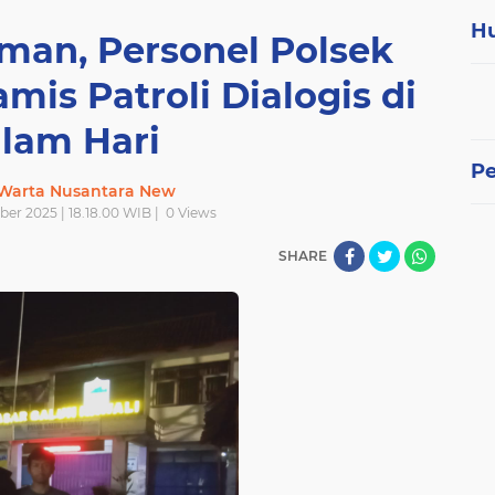
H
man, Personel Polsek
mis Patroli Dialogis di
lam Hari
P
 Warta Nusantara New
ber 2025 | 18.18.00 WIB |
0
Views
SHARE