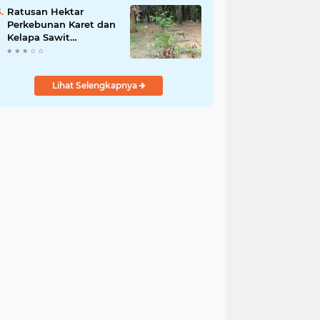
Kamtibmas Desa
Ratusan Hektar
Sindangkasih
Perkebunan Karet dan
Kelapa Sawit
terendam banjir
Lihat Selengkapnya