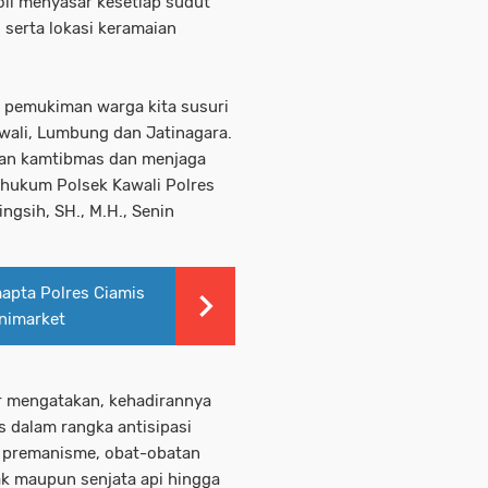
oli menyasar kesetiap sudut
serta lokasi keramaian
t pemukiman warga kita susuri
awali, Lumbung dan Jatinagara.
uan kamtibmas dan menjaga
 hukum Polsek Kawali Polres
ingsih, SH., M.H., Senin
apta Polres Ciamis
inimarket
ar mengatakan, kehadirannya
dalam rangka antisipasi
ri premanisme, obat-obatan
ak maupun senjata api hingga