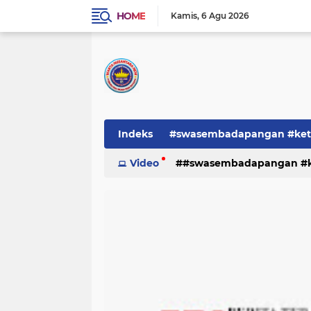
HOME
Kamis
6 Agu 2026
Indeks
#swasembadapangan #keta
Pemerintah
Video
#swasembadapangan #ke
PEMERINTAHAN
pe
TNI/POLRI
Warta
Warta Berita
pemerintah
pemerintahan
tni/polr
tni/polri
warta
w