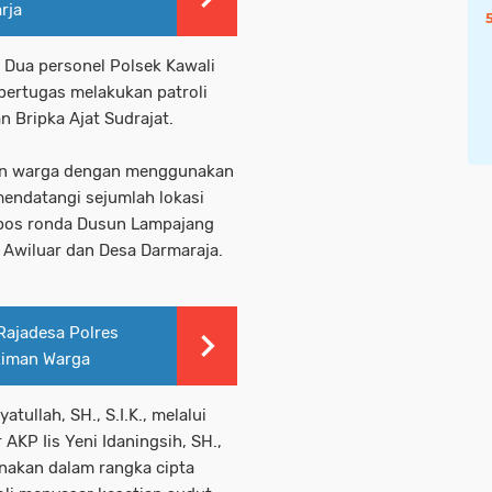
rja
h Dua personel Polsek Kawali
 bertugas melakukan patroli
n Bripka Ajat Sudrajat.
an warga dengan menggunakan
endatangi sejumlah lokasi
 pos ronda Dusun Lampajang
Awiluar dan Desa Darmaraja.
Rajadesa Polres
ukiman Warga
tullah, SH., S.I.K., melalui
AKP Iis Yeni Idaningsih, SH.,
anakan dalam rangka cipta