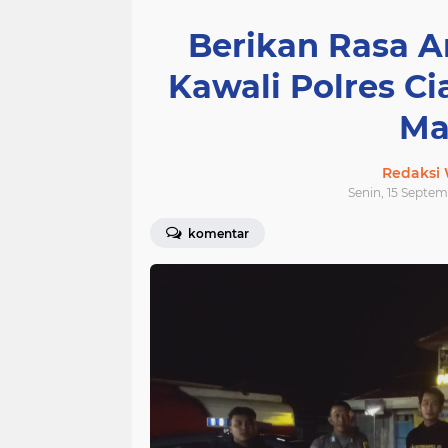
Berikan Rasa A
Kawali Polres Cia
Ma
Redaksi
Senin, 15 Septem
komentar