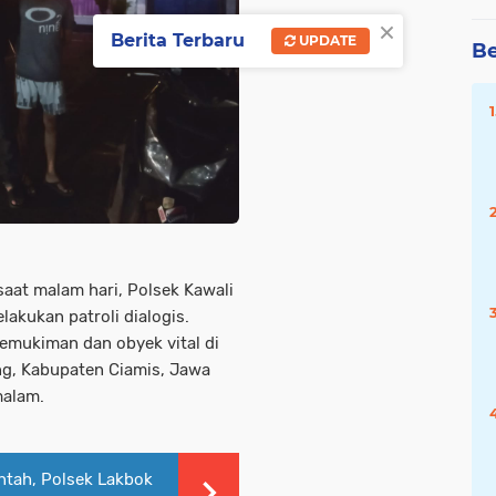
×
Berita Terbaru
UPDATE
Be
aat malam hari, Polsek Kawali
lakukan patroli dialogis.
pemukiman dan obyek vital di
g, Kabupaten Ciamis, Jawa
malam.
intah, Polsek Lakbok