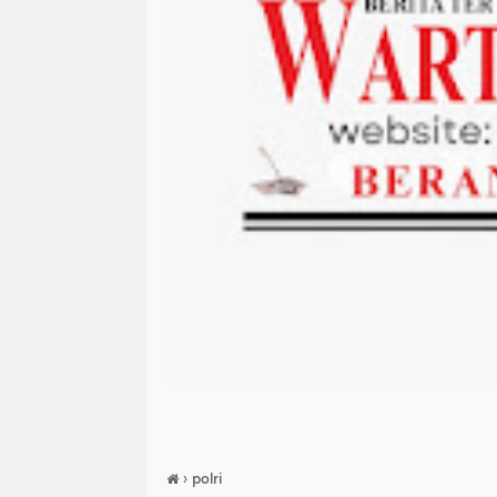
›
polri