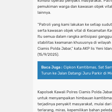
kondisi operasi penyakit masyarakat. Patr
pemukiman warga dan kawasan objek vital 
lainnya.
"Patroli yang kami lakukan ke setiap sudu
serta kawasan objek vital di Kecamatan K
Itu semua dalam rangka antisipasi gangg
stabilitas keamanan khususnya di wilayah
Ciamis Polda Jabar," kata AKP Iis Yeni Idan
(15/9/2025).
Baca Juga :
Cipkon Kamtibmas, Sat Sam
Turun ke Jalan Datangi Juru Parkir di M
Kapolsek Kawali Polres Ciamis Polda Jab
untuk menyampaikan himbauan kamtibmas 
terjadinya penyakit masyarakat, mulai da
terlarang, miras, kepemilikan bahan peled