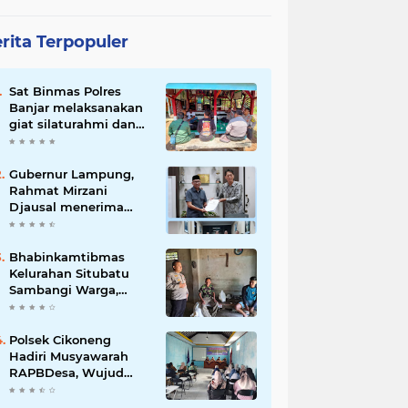
rita Terpopuler
Sat Binmas Polres
Banjar melaksanakan
giat silaturahmi dan
pembinaan kepada
pelaksana Sat Kamling
Gubernur Lampung,
Rahmat Mirzani
Djausal menerima
Senior Executive
Director Japan
Association for
Bhabinkamtibmas
Construction (JAC)
Kelurahan Situbatu
Yugo Okamoto dalam
Sambangi Warga,
pertemuan resmi
Perkuat Silaturahmi
dan Jaga Kondusivitas
Wilayah
Polsek Cikoneng
Hadiri Musyawarah
RAPBDesa, Wujud
Peran Polri Kawal
Transparansi dan