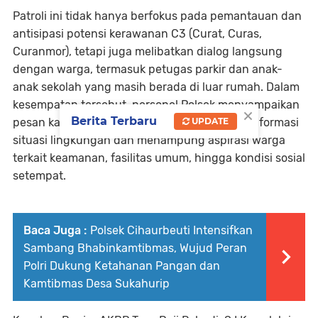
Patroli ini tidak hanya berfokus pada pemantauan dan
antisipasi potensi kerawanan C3 (Curat, Curas,
Curanmor), tetapi juga melibatkan dialog langsung
dengan warga, termasuk petugas parkir dan anak-
anak sekolah yang masih berada di luar rumah. Dalam
kesempatan tersebut, personel Polsek menyampaikan
×
Berita Terbaru
pesan kamtibmas, serta menyerap berbagai informasi
UPDATE
situasi lingkungan dan menampung aspirasi warga
terkait keamanan, fasilitas umum, hingga kondisi sosial
setempat.
Baca Juga :
Polsek Cihaurbeuti Intensifkan
Sambang Bhabinkamtibmas, Wujud Peran
Polri Dukung Ketahanan Pangan dan
Kamtibmas Desa Sukahurip