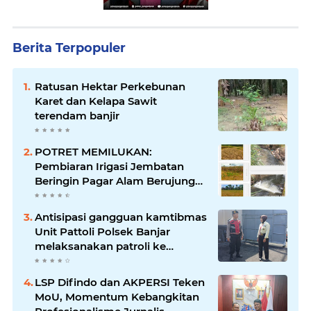
Berita Terpopuler
Ratusan Hektar Perkebunan
Karet dan Kelapa Sawit
terendam banjir
POTRET MEMILUKAN:
Pembiaran Irigasi Jembatan
Beringin Pagar Alam Berujung
'Bencana' Bagi Petani
Antisipasi gangguan kamtibmas
Unit Pattoli Polsek Banjar
melaksanakan patroli ke
tempat-tempat keramaian di
wilayah hukum
LSP Difindo dan AKPERSI Teken
MoU, Momentum Kebangkitan