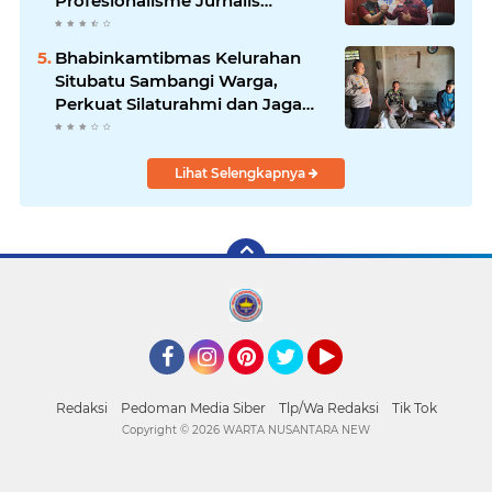
Profesionalisme Jurnalis
Nasional
Bhabinkamtibmas Kelurahan
Situbatu Sambangi Warga,
Perkuat Silaturahmi dan Jaga
Kondusivitas Wilayah
Lihat Selengkapnya
Facebook
Instagram
Pinterest
Twitter
YouTube
Redaksi
Pedoman Media Siber
Tlp/Wa Redaksi
Tik Tok
Copyright ©
2026 WARTA NUSANTARA NEW