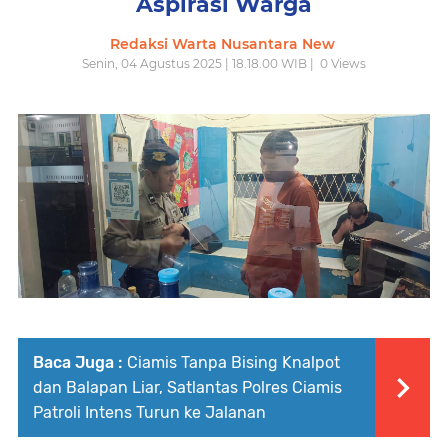
Aspirasi Warga
Redaksi Warta Nusantara New
Senin, 04 Agustus 2025 | 18.18.00 WIB |
0
Views
Baca Juga :
Ciamis Tanpa Bising Knalpot
dan Balapan Liar, Satlantas Polres Ciamis
Patroli Intens Turun ke Jalanan