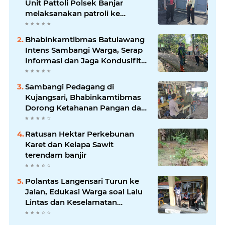
Unit Pattoli Polsek Banjar
melaksanakan patroli ke
tempat-tempat keramaian di
wilayah hukum
Bhabinkamtibmas Batulawang
Intens Sambangi Warga, Serap
Informasi dan Jaga Kondusifitas
Lingkungan
Sambangi Pedagang di
Kujangsari, Bhabinkamtibmas
Dorong Ketahanan Pangan dan
Keamanan Lingkungan
Ratusan Hektar Perkebunan
Karet dan Kelapa Sawit
terendam banjir
Polantas Langensari Turun ke
Jalan, Edukasi Warga soal Lalu
Lintas dan Keselamatan
Berkendara