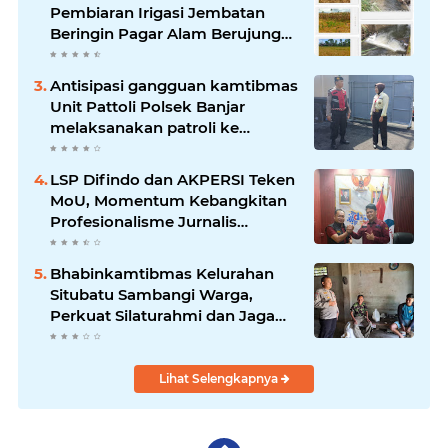
Pembiaran Irigasi Jembatan
Beringin Pagar Alam Berujung
'Bencana' Bagi Petani
Antisipasi gangguan kamtibmas
Unit Pattoli Polsek Banjar
melaksanakan patroli ke
tempat-tempat keramaian di
wilayah hukum
LSP Difindo dan AKPERSI Teken
MoU, Momentum Kebangkitan
Profesionalisme Jurnalis
Nasional
Bhabinkamtibmas Kelurahan
Situbatu Sambangi Warga,
Perkuat Silaturahmi dan Jaga
Kondusivitas Wilayah
Lihat Selengkapnya