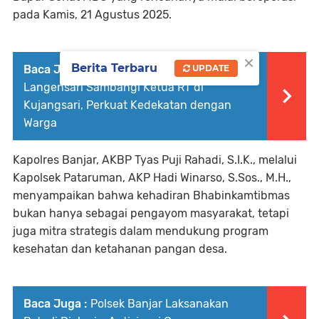
pada Kamis, 21 Agustus 2025.
×
Berita Terbaru
Baca Juga :
Bhabinkamtibmas Polsek
UPDATE
Langensari Sambangi Ketua RT di
Kujangsari, Perkuat Kedekatan dengan
Warga
Kapolres Banjar, AKBP Tyas Puji Rahadi, S.I.K., melalui
Kapolsek Pataruman, AKP Hadi Winarso, S.Sos., M.H.,
menyampaikan bahwa kehadiran Bhabinkamtibmas
bukan hanya sebagai pengayom masyarakat, tetapi
juga mitra strategis dalam mendukung program
kesehatan dan ketahanan pangan desa.
Baca Juga :
Polsek Banjar Laksanakan