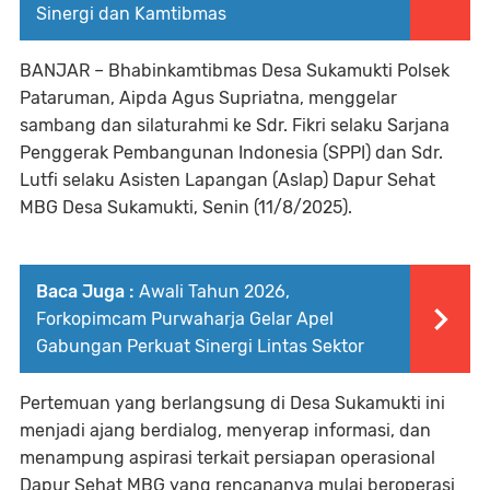
Sinergi dan Kamtibmas
BANJAR – Bhabinkamtibmas Desa Sukamukti Polsek
Pataruman, Aipda Agus Supriatna, menggelar
sambang dan silaturahmi ke Sdr. Fikri selaku Sarjana
Penggerak Pembangunan Indonesia (SPPI) dan Sdr.
Lutfi selaku Asisten Lapangan (Aslap) Dapur Sehat
MBG Desa Sukamukti, Senin (11/8/2025).
Baca Juga :
Awali Tahun 2026,
Forkopimcam Purwaharja Gelar Apel
Gabungan Perkuat Sinergi Lintas Sektor
Pertemuan yang berlangsung di Desa Sukamukti ini
menjadi ajang berdialog, menyerap informasi, dan
menampung aspirasi terkait persiapan operasional
Dapur Sehat MBG yang rencananya mulai beroperasi