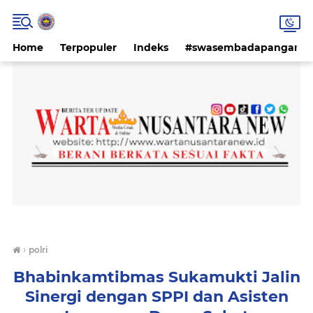
Home
Terpopuler
Indeks
#swasembadapangan #k
›
polri
Bhabinkamtibmas Sukamukti Jalin
Sinergi dengan SPPI dan Asisten