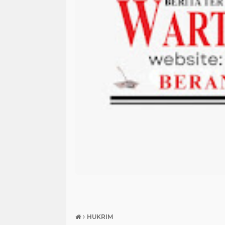
›
HUKRIM