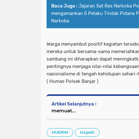
Baca Juga :
Jajaran Sat Res Narkoba Pol
mengamankan 5 Pelaku Tindak Pidana 
Narkoba
Warga menyambut positif kegiatan terse
mereka untuk bersama-sama memeriahkan
sambang ini diharapkan dapat meningkat
pentingnya menjaga nilai-nilai kebangs
nasionalisme di tengah kehidupan sehari-h
( Humas Polsek Banjar )
Artikel Selanjutnya
memuat...
HUKRIM
tni.polri