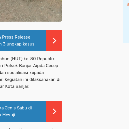
n Press Release
an 3 ungkap kasus
Tahun (HUT) ke-80 Republik
ri Polsek Banjar Aipda Cecep
an sosialisasi kepada
. Kegiatan ini dilaksanakan di
r Kota Banjar.
ka Jenis Sabu di
s Mesuji