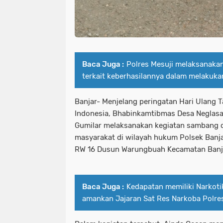
Baca Juga :
Polres Mesuji melaksanaka
terkait keberhasilannya dalam melakuk
Banjar- Menjelang peringatan Hari Ulang 
Indonesia, Bhabinkamtibmas Desa Neglasa
Gumilar melaksanakan kegiatan sambang d
masyarakat di wilayah hukum Polsek Banjar
RW 16 Dusun Warungbuah Kecamatan Banja
Baca Juga :
Kedapatan memiliki Narkoti
amankan Jajaran Sat Res Narkoba Polre