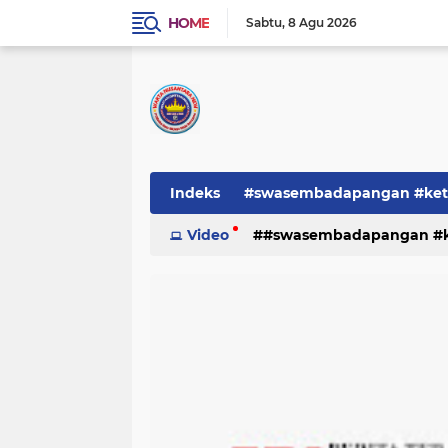
HOME
Sabtu
8 Agu 2026
Indeks
#swasembadapangan #keta
Pemerintah
Video
#swasembadapangan #ke
PEMERINTAHAN
pe
TNI/POLRI
Warta
Warta Berita
pemerintah
pemerintahan
tni/polr
tni/polri
warta
w