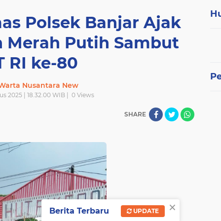
H
s Polsek Banjar Ajak
n Merah Putih Sambut
 RI ke-80
P
 Warta Nusantara New
us 2025 | 18.32.00 WIB |
0
Views
SHARE
×
Berita Terbaru
UPDATE