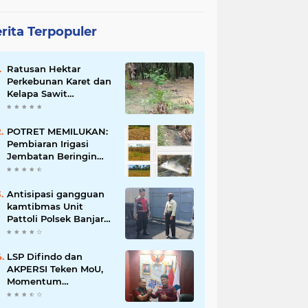
rita Terpopuler
Ratusan Hektar
Perkebunan Karet dan
Kelapa Sawit
terendam banjir
POTRET MEMILUKAN:
Pembiaran Irigasi
Jembatan Beringin
Pagar Alam Berujung
'Bencana' Bagi Petani
Antisipasi gangguan
kamtibmas Unit
Pattoli Polsek Banjar
melaksanakan patroli
ke tempat-tempat
keramaian di wilayah
LSP Difindo dan
hukum
AKPERSI Teken MoU,
Momentum
Kebangkitan
Profesionalisme