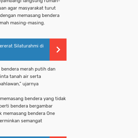
enyambangi langsung rumah-
an agar masyarakat turut
 dengan memasang bendera
umah masing-masing.
Pererat Silaturahmi di
 bendera merah putih dan
ta tanah air serta
ahlawan,” ujarnya
ak memasang bendera yang tidak
perti bendera bergambar
dak memasang bendera One
ncerminkan semangat