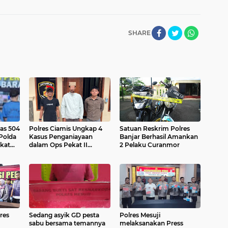
SHARE
as 504
Polres Ciamis Ungkap 4
Satuan Reskrim Polres
Polda
Kasus Penganiayaan
Banjar Berhasil Amankan
dalam Ops Pekat II
2 Pelaku Curanmor
Lodaya 2025
res
Sedang asyik GD pesta
Polres Mesuji
sabu bersama temannya
melaksanakan Press