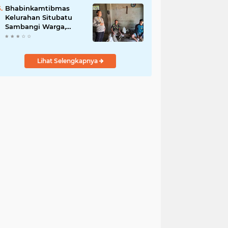
Jurnalis Nasional
Bhabinkamtibmas
Kelurahan Situbatu
Sambangi Warga,
Perkuat Silaturahmi
dan Jaga Kondusivitas
Wilayah
Lihat Selengkapnya