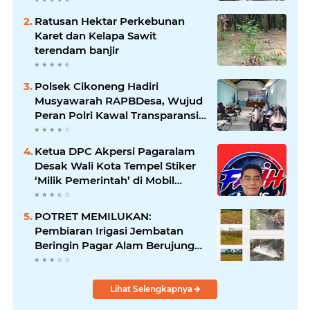
Ratusan Hektar Perkebunan
Karet dan Kelapa Sawit
terendam banjir
Polsek Cikoneng Hadiri
Musyawarah RAPBDesa, Wujud
Peran Polri Kawal Transparansi
dan Kamtibmas Desa
Sindangkasih
Ketua DPC Akpersi Pagaralam
Desak Wali Kota Tempel Stiker
‘Milik Pemerintah’ di Mobil
Dinas, Cegah Penyalahgunaan
Aset!
POTRET MEMILUKAN:
Pembiaran Irigasi Jembatan
Beringin Pagar Alam Berujung
'Bencana' Bagi Petani
Lihat Selengkapnya