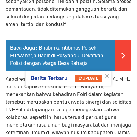
sebanyak 24 personel TNI dan 4 pelatih. Selama proses
pemantauan, tidak ditemukan gangguan berarti, dan
seluruh kegiatan berlangsung dalam situasi yang
aman, tertib, dan kondusif.
Baca Juga :
Bhabinkamtibmas Polsek
Purwaharja Hadir di Posyandu, Dekatkan
Polisi dengan Warga Desa Raharja
×
Berita Terbaru
UPDATE
Kapolres Ciamis AKBP H. Hidayatullah, S.H., S.I.K., M.H.,
melalui Kapolsek Lakbok IPTU Tri Widiyanto,
menekankan bahwa kehadiran Polri dalam kegiatan
tersebut merupakan bentuk nyata sinergi dan soliditas
TNI-Polri di lapangan. Ia juga menegaskan bahwa
kolaborasi seperti ini harus terus diperkuat guna
menciptakan rasa aman bagi masyarakat dan menjaga
ketertiban umum di wilayah hukum Kabupaten Ciamis.