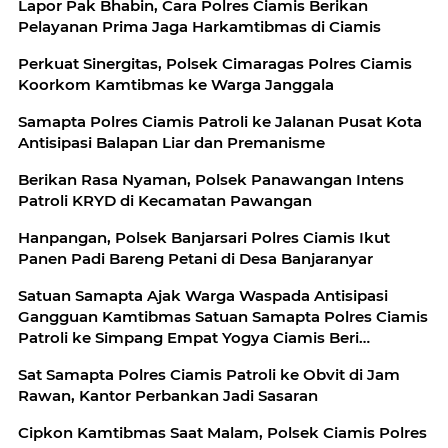
Lapor Pak Bhabin, Cara Polres Ciamis Berikan
Pelayanan Prima Jaga Harkamtibmas di Ciamis
Perkuat Sinergitas, Polsek Cimaragas Polres Ciamis
Koorkom Kamtibmas ke Warga Janggala
Samapta Polres Ciamis Patroli ke Jalanan Pusat Kota
Antisipasi Balapan Liar dan Premanisme
Berikan Rasa Nyaman, Polsek Panawangan Intens
Patroli KRYD di Kecamatan Pawangan
Hanpangan, Polsek Banjarsari Polres Ciamis Ikut
Panen Padi Bareng Petani di Desa Banjaranyar
Satuan Samapta Ajak Warga Waspada Antisipasi
Gangguan Kamtibmas Satuan Samapta Polres Ciamis
Patroli ke Simpang Empat Yogya Ciamis Beri
Imbauan Kamtibmas Berikan Rasa Aman, Sat
Sat Samapta Polres Ciamis Patroli ke Obvit di Jam
Samapta Polres Ciamis Beri Himbauan Kamtibmas ke
Rawan, Kantor Perbankan Jadi Sasaran
Warga
Cipkon Kamtibmas Saat Malam, Polsek Ciamis Polres