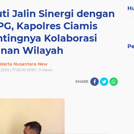
H
ti Jalin Sinergi dengan
PG, Kapolres Ciamis
tingnya Kolaborasi
P
nan Wilayah
 Warta Nusantara New
i 2025 | 17.56.00 WIB |
0
Views
SHARE