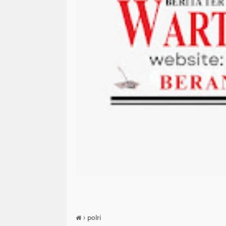
›
polri