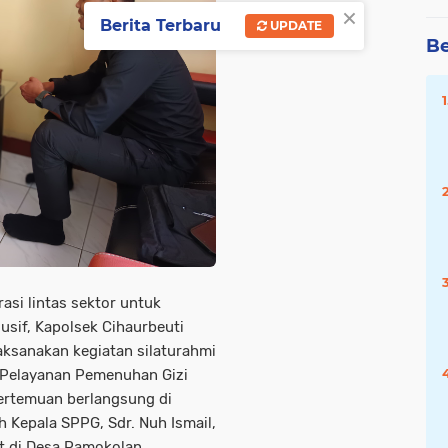
×
Berita Terbaru
UPDATE
Be
si lintas sektor untuk
sif, Kapolsek Cihaurbeuti
aksanakan kegiatan silaturahmi
 Pelayanan Pemenuhan Gizi
ertemuan berlangsung di
h Kepala SPPG, Sdr. Nuh Ismail,
t di Desa Pamokolan,