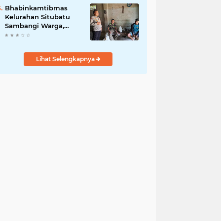
Jurnalis Nasional
Bhabinkamtibmas
Kelurahan Situbatu
Sambangi Warga,
Perkuat Silaturahmi
dan Jaga Kondusivitas
Wilayah
Lihat Selengkapnya