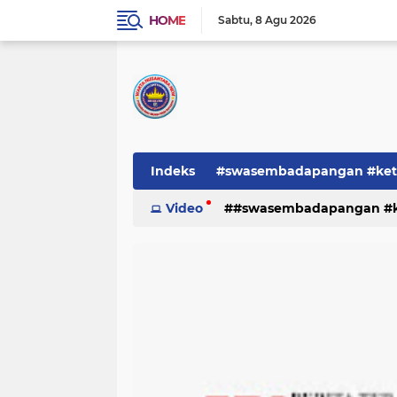
HOME
Sabtu
8 Agu 2026
Indeks
#swasembadapangan #keta
Pemerintah
Video
#swasembadapangan #ke
PEMERINTAHAN
pe
TNI/POLRI
Warta
Warta Berita
pemerintah
pemerintahan
tni/polr
tni/polri
warta
w