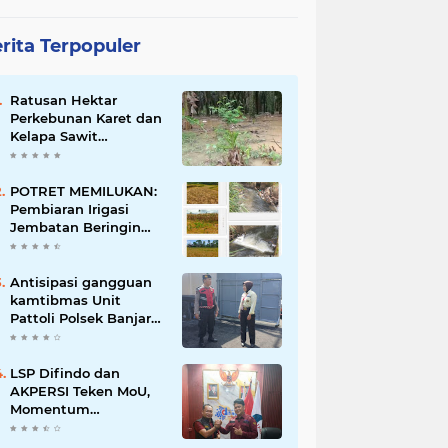
rita Terpopuler
Ratusan Hektar
Perkebunan Karet dan
Kelapa Sawit
terendam banjir
POTRET MEMILUKAN:
Pembiaran Irigasi
Jembatan Beringin
Pagar Alam Berujung
'Bencana' Bagi Petani
Antisipasi gangguan
kamtibmas Unit
Pattoli Polsek Banjar
melaksanakan patroli
ke tempat-tempat
keramaian di wilayah
LSP Difindo dan
hukum
AKPERSI Teken MoU,
Momentum
Kebangkitan
Profesionalisme