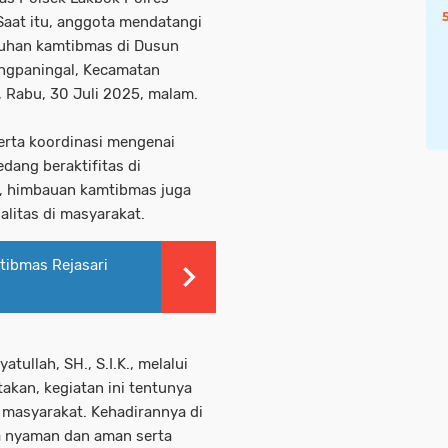
Saat itu, anggota mendatangi
uhan kamtibmas di Dusun
ngpaningal, Kecamatan
 Rabu, 30 Juli 2025, malam.
erta koordinasi mengenai
dang beraktifitas di
u, himbauan kamtibmas juga
litas di masyarakat.
ibmas Rejasari
n
tullah, SH., S.I.K., melalui
akan, kegiatan ini tentunya
masyarakat. Kehadirannya di
a nyaman dan aman serta