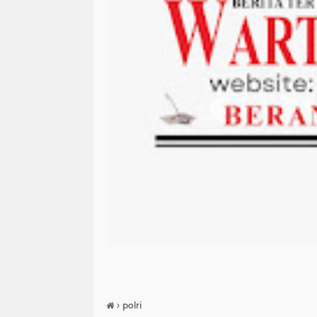
›
polri