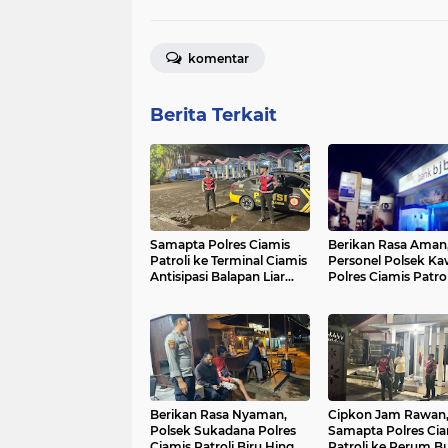
komentar
Berita Terkait
Samapta Polres Ciamis
Berikan Rasa Aman
Patroli ke Terminal Ciamis
Personel Polsek Ka
Antisipasi Balapan Liar
Polres Ciamis Patrol
dan Premanisme
Dialogis di Malam H
Berikan Rasa Nyaman,
Cipkon Jam Rawan,
Polsek Sukadana Polres
Samapta Polres Cia
Ciamis Patroli Biru Hingga
Patroli ke Perum B