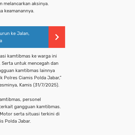
m melancarkan aksinya.
aga keamanannya.
urun ke Jalan,
a
asi kamtibmas ke warga ini
 Serta untuk mencegah dan
angguan kamtibmas lainnya
 Polres Ciamis Polda Jabar,”
resminya, Kamis (31/7/2025).
amtibmas, personel
terkait gangguan kamtibmas.
tor serta situasi terkini di
s Polda Jabar.