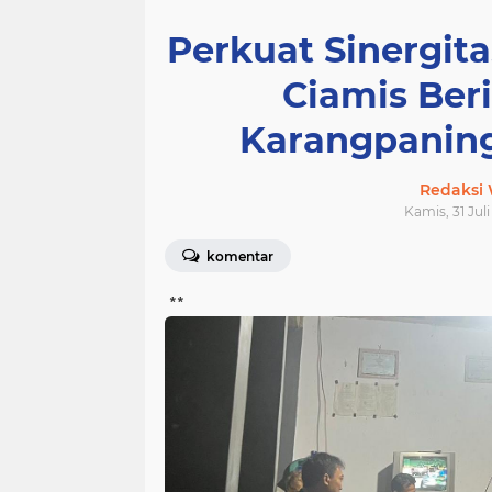
Perkuat Sinergita
Ciamis Ber
Karangpaning
Redaksi
Kamis, 31 Jul
komentar
**