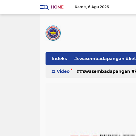
HOME
Kamis
6 Agu 2026
Indeks
#swasembadapangan #keta
Pemerintah
Video
#swasembadapangan #ke
PEMERINTAHAN
pe
TNI/POLRI
Warta
Warta Berita
pemerintah
pemerintahan
tni/polr
tni/polri
warta
w