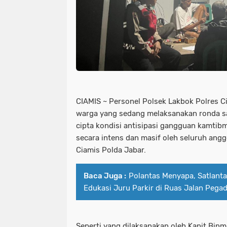
CIAMIS ~ Personel Polsek Lakbok Polres 
warga yang sedang melaksanakan ronda s
cipta kondisi antisipasi gangguan kamtibm
secara intens dan masif oleh seluruh ang
Ciamis Polda Jabar.
Baca Juga :
Polantas Menyapa, Satlanta
Edukasi Juru Parkir di Ruas Jalan Pega
Seperti yang dilaksanakan oleh Kanit Bin