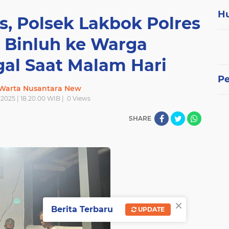
H
s, Polsek Lakbok Polres
i Binluh ke Warga
al Saat Malam Hari
P
 Warta Nusantara New
i 2025 | 18.20.00 WIB |
0
Views
SHARE
×
Berita Terbaru
UPDATE