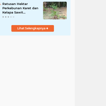
Kamtibmas Desa
Ratusan Hektar
Sindangkasih
Perkebunan Karet dan
Kelapa Sawit
terendam banjir
Lihat Selengkapnya