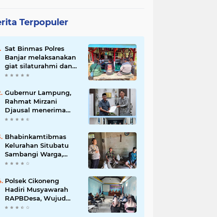
rita Terpopuler
Sat Binmas Polres
Banjar melaksanakan
giat silaturahmi dan
pembinaan kepada
pelaksana Sat Kamling
Gubernur Lampung,
Rahmat Mirzani
Djausal menerima
Senior Executive
Director Japan
Association for
Bhabinkamtibmas
Construction (JAC)
Kelurahan Situbatu
Yugo Okamoto dalam
Sambangi Warga,
pertemuan resmi
Perkuat Silaturahmi
dan Jaga Kondusivitas
Wilayah
Polsek Cikoneng
Hadiri Musyawarah
RAPBDesa, Wujud
Peran Polri Kawal
Transparansi dan