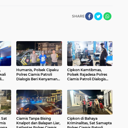
SHARE
,
Humanis, Polsek Cipaku
Cipkon Kamtibmas,
wali
Polres Ciamis Patroli
Polsek Rajadesa Polres
i
Dialogis Beri Kenyamanan
Ciamis Patroli Dialogis
ari
Warga Saat Malam Hari
Hingga ke Pemukiman
Warga
 Sat
Ciamis Tanpa Bising
Cipkon di Bahaya
mis
Knalpot dan Balapan Liar,
Kriminalitas, Sat Samapta
uana
Satlantas Polres Ciamis
Polres Ciamis Patroli