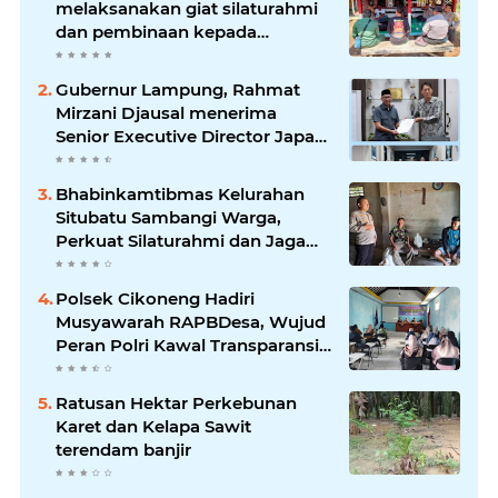
melaksanakan giat silaturahmi
dan pembinaan kepada
pelaksana Sat Kamling
Gubernur Lampung, Rahmat
Mirzani Djausal menerima
Senior Executive Director Japan
Association for Construction
(JAC) Yugo Okamoto dalam
Bhabinkamtibmas Kelurahan
pertemuan resmi
Situbatu Sambangi Warga,
Perkuat Silaturahmi dan Jaga
Kondusivitas Wilayah
Polsek Cikoneng Hadiri
Musyawarah RAPBDesa, Wujud
Peran Polri Kawal Transparansi
dan Kamtibmas Desa
Sindangkasih
Ratusan Hektar Perkebunan
Karet dan Kelapa Sawit
terendam banjir