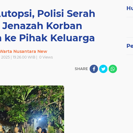
H
utopsi, Polisi Serah
 Jenazah Korban
ke Pihak Keluarga
P
 Warta Nusantara New
 2025 | 19.26.00 WIB |
0
Views
SHARE