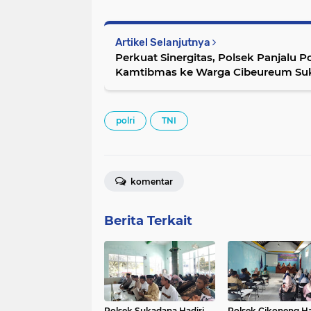
Artikel Selanjutnya
Perkuat Sinergitas, Polsek Panjalu 
Kamtibmas ke Warga Cibeureum Su
polri
TNI
komentar
Berita Terkait
Polsek Sukadana Hadiri
Polsek Cikoneng Ha