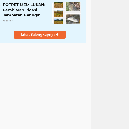
Penyalahgunaan Aset!
POTRET MEMILUKAN:
Pembiaran Irigasi
Jembatan Beringin
Pagar Alam Berujung
'Bencana' Bagi Petani
Lihat Selengkapnya