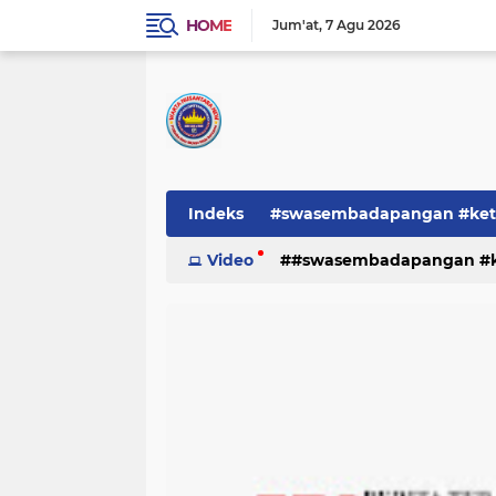
HOME
Jum'at
7 Agu 2026
Indeks
#swasembadapangan #keta
Pemerintah
Video
#swasembadapangan #ke
PEMERINTAHAN
pe
TNI/POLRI
Warta
Warta Berita
pemerintah
pemerintahan
tni/polr
tni/polri
warta
w