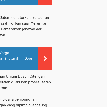
 Jabar menuturkan, kehadiran
nazah korban saja. Melainkan
si Pemakaman jenazah dari
nya.
Warga,
n Silaturahmi Door
man Umum Dusun Citengah,
setelah dilakukan prosesi serah
arom.
ak pidana pembunuhan
ngan yang dipimpin langsung