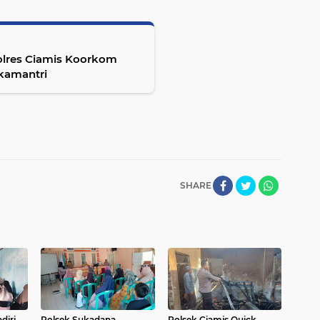
Polres Ciamis Koorkom
kamantri
SHARE
diri
Polsek Sukadana
Polsek Ciamis Quick