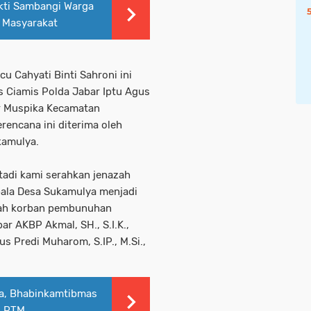
ti Sambangi Warga
n Masyarakat
u Cahyati Binti Sahroni ini
s Ciamis Polda Jabar Iptu Agus
ur Muspika Kecamatan
encana ini diterima oleh
kamulya.
tadi kami serahkan jenazah
pala Desa Sukamulya menjadi
zah korban pembunuhan
ar AKBP Akmal, SH., S.I.K.,
us Predi Muharom, S.IP., M.Si.,
ga, Bhabinkamtibmas
n PTM