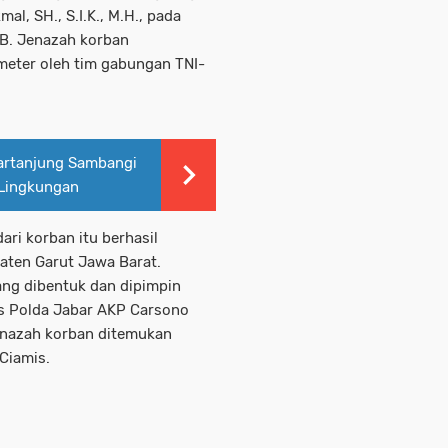
l, SH., S.I.K., M.H., pada
IB. Jenazah korban
meter oleh tim gabungan TNI-
artanjung Sambangi
 Lingkungan
ri korban itu berhasil
paten Garut Jawa Barat.
ang dibentuk dan dipimpin
is Polda Jabar AKP Carsono
jenazah korban ditemukan
 Ciamis.