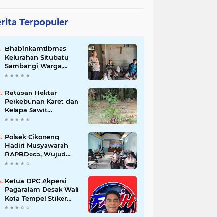
rita Terpopuler
Bhabinkamtibmas
Kelurahan Situbatu
Sambangi Warga,
Perkuat Silaturahmi
dan Jaga Kondusivitas
Wilayah
Ratusan Hektar
Perkebunan Karet dan
Kelapa Sawit
terendam banjir
Polsek Cikoneng
Hadiri Musyawarah
RAPBDesa, Wujud
Peran Polri Kawal
Transparansi dan
Kamtibmas Desa
Ketua DPC Akpersi
Sindangkasih
Pagaralam Desak Wali
Kota Tempel Stiker
‘Milik Pemerintah’ di
Mobil Dinas, Cegah