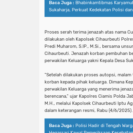
Baca Juga :
Bhabinkamtibmas Karyamuk
Sukaharja, Perkuat Kedekatan Polisi da
Proses serah terima jenazah atas nama Cuc
dilakukan oleh Kapolsek Cihaurbeuti Polre
Predi Muharom, S.IP., M.Si., bersama uns
Cihaurbeuti. Jenazah korban pembuhan ber
perwakilan Keluarga yakni Kepala Desa Su
"Setelah dilakukan proses autopsi, malam 
korban kepada pihak keluarga. Dimana Ke
perwakilan Keluarga yang menerima jena
berencana," ujar Kapolres Ciamis Polda Jab
M.H., melalui Kapolsek Cihaurbeuti Iptu Ag
dalam keterangan resmi, Rabu (4/6/2025).
Baca Juga :
Polisi Hadir di Tengah War
Hegarsari Kawal Pemeriksaan Kesehata