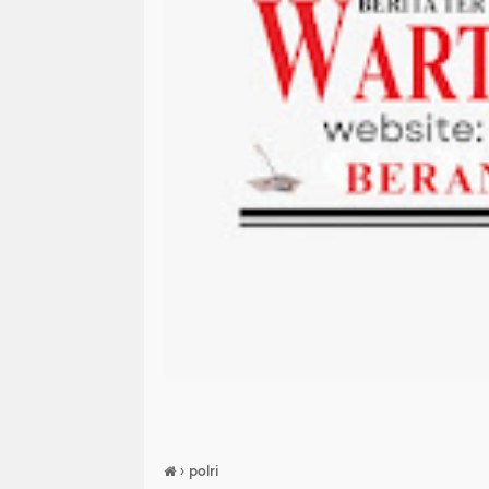
›
polri