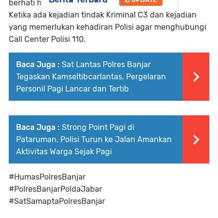
berhati hati dan waspada.
Ketika ada kejadian tindak Kriminal C3 dan kejadian
yang memerlukan kehadiran Polisi agar menghubungi
Call Center Polisi 110.
Baca Juga :
Sat Lantas Polres Banjar
Tegaskan Kamseltibcarlantas, Pergelaran
Personil Pagi Lancar dan Tertib
Baca Juga :
Strong Point Pagi di
Pataruman, Polisi Turun ke Jalan Amankan
Aktivitas Warga Sejak Pagi
#HumasPolresBanjar
#PolresBanjarPoldaJabar
#SatSamaptaPolresBanjar