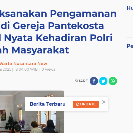
H
aksanakan Pengamanan
di Gereja Pantekosta
 Nyata Kehadiran Polri
P
ah Masyarakat
 Warta Nusantara New
i 2025 | 18.04.00 WIB |
0
Views
SHARE
×
Berita Terbaru
UPDATE