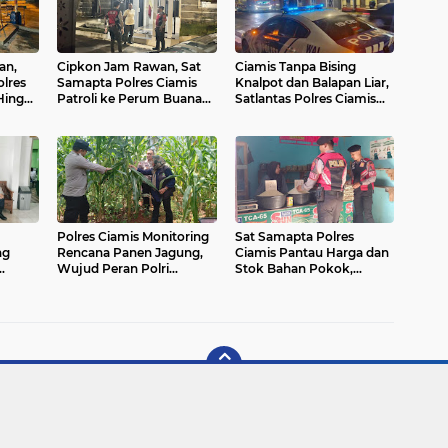
an,
Cipkon Jam Rawan, Sat
Ciamis Tanpa Bising
lres
Samapta Polres Ciamis
Knalpot dan Balapan Liar,
 Hingga
Patroli ke Perum Buana
Satlantas Polres Ciamis
Soedirman Beri Imbauan
Patroli Intens Turun ke
Kamtibmas
Jalanan
Polres Ciamis Monitoring
Sat Samapta Polres
ng
Rencana Panen Jagung,
Ciamis Pantau Harga dan
Wujud Peran Polri
Stok Bahan Pokok,
Dukung Ketahanan
Wujud Peran Polri Jaga
Pangan di Sukadana
Stabilitas Kebutuhan
bmas
Masyarakat