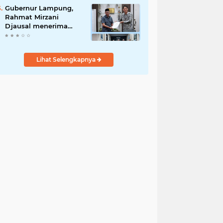
Penyalahgunaan Aset!
Gubernur Lampung,
Rahmat Mirzani
Djausal menerima
Senior Executive
Director Japan
Association for
Lihat Selengkapnya
Construction (JAC)
Yugo Okamoto dalam
pertemuan resmi