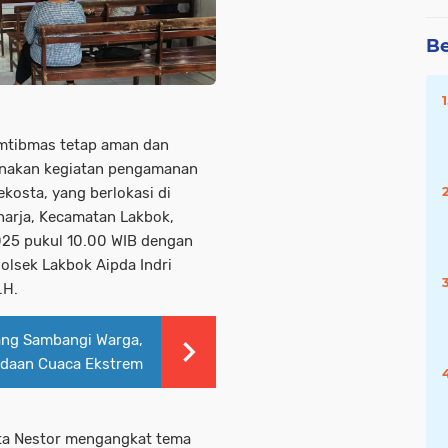
Be
amtibmas tetap aman dan
anakan kegiatan pengamanan
ekosta, yang berlokasi di
harja, Kecamatan Lakbok,
025 pukul 10.00 WIB dengan
olsek Lakbok Aipda Indri
.H.
ng Sambangi Warga,
daan Cuaca Ekstrem
eta Nestor mengangkat tema