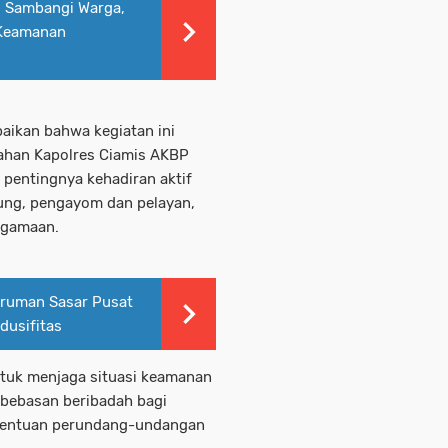
i Sambangi Warga,
 Keamanan
aikan bahwa kegiatan ini
ahan Kapolres Ciamis AKBP
n pentingnya kehadiran aktif
dung, pengayom dan pelayan,
agamaan.
taruman Sasar Pusat
dusifitas
tuk menjaga situasi keamanan
bebasan beribadah bagi
etentuan perundang-undangan