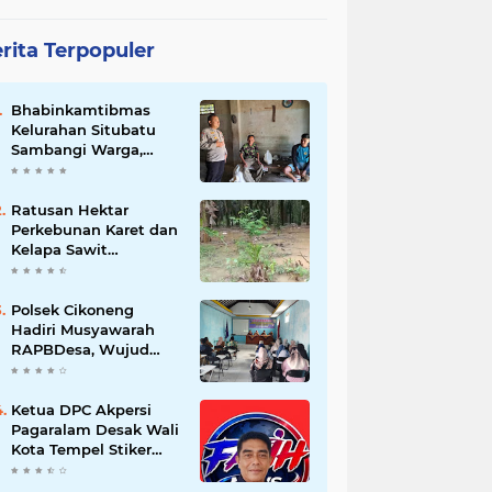
rita Terpopuler
Bhabinkamtibmas
Kelurahan Situbatu
Sambangi Warga,
Perkuat Silaturahmi
dan Jaga Kondusivitas
Wilayah
Ratusan Hektar
Perkebunan Karet dan
Kelapa Sawit
terendam banjir
Polsek Cikoneng
Hadiri Musyawarah
RAPBDesa, Wujud
Peran Polri Kawal
Transparansi dan
Kamtibmas Desa
Ketua DPC Akpersi
Sindangkasih
Pagaralam Desak Wali
Kota Tempel Stiker
‘Milik Pemerintah’ di
Mobil Dinas, Cegah