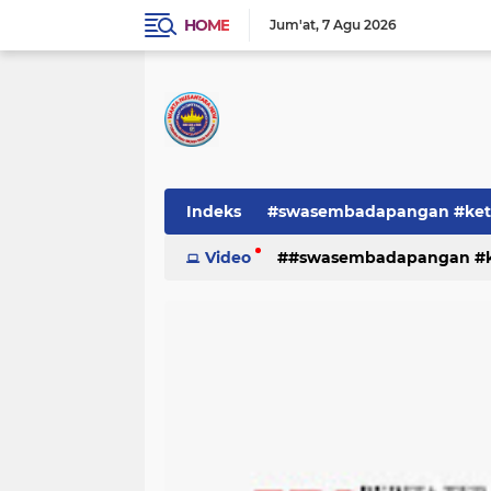
HOME
Jum'at
7 Agu 2026
Indeks
#swasembadapangan #keta
Pemerintah
Video
#swasembadapangan #ke
PEMERINTAHAN
pe
TNI/POLRI
Warta
Warta Berita
pemerintah
pemerintahan
tni/polr
tni/polri
warta
w