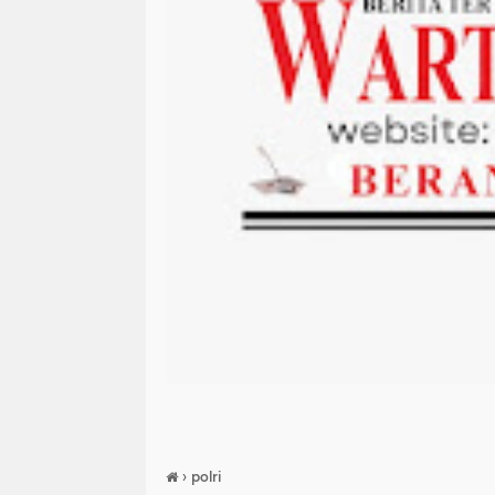
›
polri