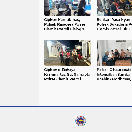
Cipkon Kamtibmas,
Berikan Rasa Nyam
Polsek Rajadesa Polres
Polsek Sukadana Po
Ciamis Patroli Dialogis
Ciamis Patroli Biru
Hingga ke Pemukiman
Pemukiman Warga
Warga
Cipkon di Bahaya
Polsek Cihaurbeuti
Kriminalitas, Sat Samapta
Intensifkan Samba
Polres Ciamis Patroli
Bhabinkamtibmas,
Dialogis ke Kantor BPS
Wujud Peran Polri
Dukung Ketahanan
Pangan dan Kamti
Desa Sukahurip