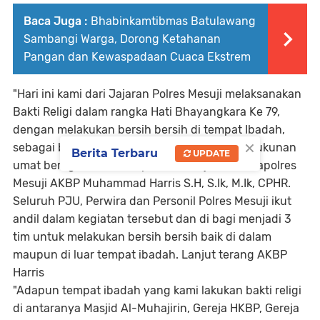
Baca Juga :
Bhabinkamtibmas Batulawang
Sambangi Warga, Dorong Ketahanan
Pangan dan Kewaspadaan Cuaca Ekstrem
"Hari ini kami dari Jajaran Polres Mesuji melaksanakan
Bakti Religi dalam rangka Hati Bhayangkara Ke 79,
dengan melakukan bersih bersih di tempat Ibadah,
×
sebagai bentuk kepedulian Polri terhadap kerukunan
Berita Terbaru
UPDATE
umat beragama di Kabupaten Mesuji". Jelas Kapolres
Mesuji AKBP Muhammad Harris S.H, S.Ik, M.Ik, CPHR.
Seluruh PJU, Perwira dan Personil Polres Mesuji ikut
andil dalam kegiatan tersebut dan di bagi menjadi 3
tim untuk melakukan bersih bersih baik di dalam
maupun di luar tempat ibadah. Lanjut terang AKBP
Harris
"Adapun tempat ibadah yang kami lakukan bakti religi
di antaranya Masjid Al-Muhajirin, Gereja HKBP, Gereja