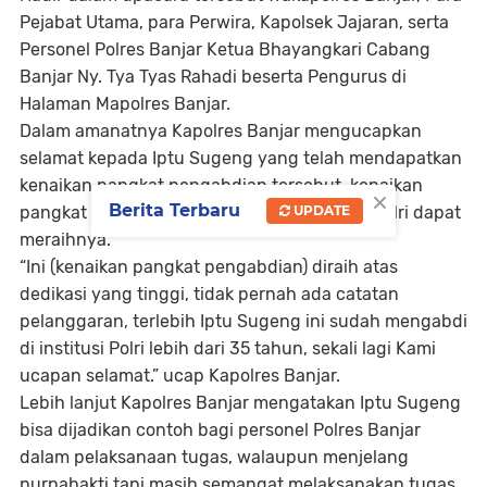
Pejabat Utama, para Perwira, Kapolsek Jajaran, serta
Personel Polres Banjar Ketua Bhayangkari Cabang
Banjar Ny. Tya Tyas Rahadi beserta Pengurus di
Halaman Mapolres Banjar.
Dalam amanatnya Kapolres Banjar mengucapkan
selamat kepada Iptu Sugeng yang telah mendapatkan
kenaikan pangkat pengabdian tersebut, kenaikan
×
Berita Terbaru
pangkat pengabdian tidak semua Personel Polri dapat
UPDATE
meraihnya.
“Ini (kenaikan pangkat pengabdian) diraih atas
dedikasi yang tinggi, tidak pernah ada catatan
pelanggaran, terlebih Iptu Sugeng ini sudah mengabdi
di institusi Polri lebih dari 35 tahun, sekali lagi Kami
ucapan selamat.” ucap Kapolres Banjar.
Lebih lanjut Kapolres Banjar mengatakan Iptu Sugeng
bisa dijadikan contoh bagi personel Polres Banjar
dalam pelaksanaan tugas, walaupun menjelang
purnabakti tapi masih semangat melaksanakan tugas.