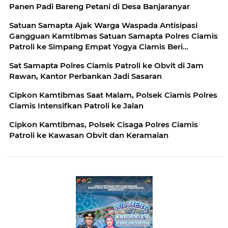
Panen Padi Bareng Petani di Desa Banjaranyar
Satuan Samapta Ajak Warga Waspada Antisipasi
Gangguan Kamtibmas Satuan Samapta Polres Ciamis
Patroli ke Simpang Empat Yogya Ciamis Beri
Imbauan Kamtibmas Berikan Rasa Aman, Sat
Sat Samapta Polres Ciamis Patroli ke Obvit di Jam
Samapta Polres Ciamis Beri Himbauan Kamtibmas ke
Rawan, Kantor Perbankan Jadi Sasaran
Warga
Cipkon Kamtibmas Saat Malam, Polsek Ciamis Polres
Ciamis Intensifkan Patroli ke Jalan
Cipkon Kamtibmas, Polsek Cisaga Polres Ciamis
Patroli ke Kawasan Obvit dan Keramaian