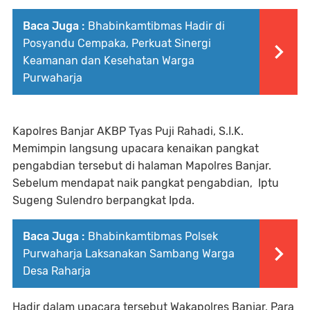
Baca Juga :
Bhabinkamtibmas Hadir di
Posyandu Cempaka, Perkuat Sinergi
Keamanan dan Kesehatan Warga
Purwaharja
Kapolres Banjar AKBP Tyas Puji Rahadi, S.I.K.
Memimpin langsung upacara kenaikan pangkat
pengabdian tersebut di halaman Mapolres Banjar.
Sebelum mendapat naik pangkat pengabdian, Iptu
Sugeng Sulendro berpangkat Ipda.
Baca Juga :
Bhabinkamtibmas Polsek
Purwaharja Laksanakan Sambang Warga
Desa Raharja
Hadir dalam upacara tersebut Wakapolres Banjar, Para