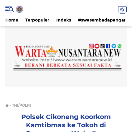
Home
Terpopuler
Indeks
#swasembadapangan #k
›
TNI/POLRI
Polsek Cikoneng Koorkom
Kamtibmas ke Tokoh di