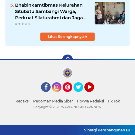
Bhabinkamtibmas Kelurahan
Situbatu Sambangi Warga,
Perkuat Silaturahmi dan Jaga
Kondusivitas Wilayah
Lihat Selengkapnya
Facebook
Instagram
Pinterest
Twitter
YouTube
Redaksi
Pedoman Media Siber
Tlp/Wa Redaksi
Tik Tok
Copyright ©
2026 WARTA NUSANTARA NEW
Sinergi Pembangunan Berbasi
SUPPORT BY PIXINDONESIA