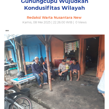
Gunungcupu Wujudkan
Kondusifitas Wilayah
Redaksi Warta Nusantara New
Kamis, 08 Mei 2025 | 22.26.00 WIB |
0
Views
**