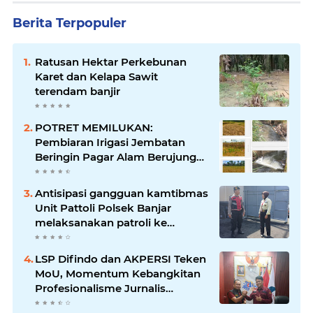
Berita Terpopuler
Ratusan Hektar Perkebunan
Karet dan Kelapa Sawit
terendam banjir
POTRET MEMILUKAN:
Pembiaran Irigasi Jembatan
Beringin Pagar Alam Berujung
'Bencana' Bagi Petani
Antisipasi gangguan kamtibmas
Unit Pattoli Polsek Banjar
melaksanakan patroli ke
tempat-tempat keramaian di
wilayah hukum
LSP Difindo dan AKPERSI Teken
MoU, Momentum Kebangkitan
Profesionalisme Jurnalis
Nasional