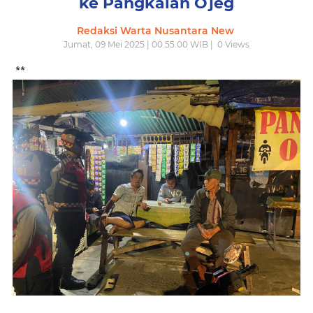
ke Pangkalan Ojeg
Redaksi Warta Nusantara New
Jumat, 09 Mei 2025 | 00.55.00 WIB |
0
Views
**