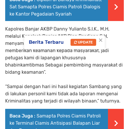
Sat Samapta Polres Ciamis Patroli Dialogis
ke Kantor Pegadaian Syariah
Kapolres Banjar AKBP Danny Yulianto S.I.K,. M.H,
melalui Kapolsek Banjar AKP Dian Rosdiana,S.H,
×
Berita Terbaru
UPDATE
menyampaikan, ”Kegiatan ini dalam rangka
memberikan keamanan kepada masyarakat, jadi
petugas kami di lapangan khususnya
bhabinkamtibmas Sebagai pembimbing masyarakat di
bidang keamanan”.
“Sampai dengan hari ini hasil kegiatan Sambang yang
di lakukan personil kami tidak ada laporan mengenai
Kriminalitas yang terjadi di wilayah binaan.” tuturnya.
Baca Juga :
Samapta Polres Ciamis Patroli
ke Terminal Ciamis Antisipasi Balapan Liar