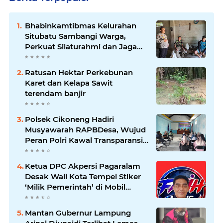
Bhabinkamtibmas Kelurahan
Situbatu Sambangi Warga,
Perkuat Silaturahmi dan Jaga
Kondusivitas Wilayah
Ratusan Hektar Perkebunan
Karet dan Kelapa Sawit
terendam banjir
Polsek Cikoneng Hadiri
Musyawarah RAPBDesa, Wujud
Peran Polri Kawal Transparansi
dan Kamtibmas Desa
Sindangkasih
Ketua DPC Akpersi Pagaralam
Desak Wali Kota Tempel Stiker
‘Milik Pemerintah’ di Mobil
Dinas, Cegah Penyalahgunaan
Aset!
Mantan Gubernur Lampung